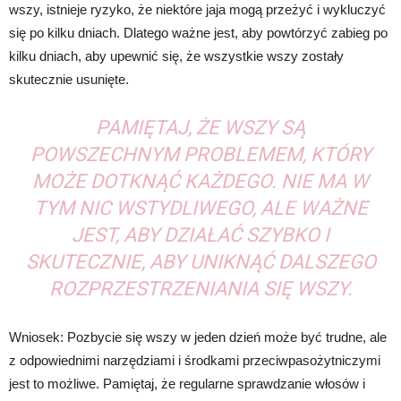
wszy, istnieje ryzyko, że niektóre jaja mogą przeżyć i wykluczyć
się po kilku dniach. Dlatego ważne jest, aby powtórzyć zabieg po
kilku dniach, aby upewnić się, że wszystkie wszy zostały
skutecznie usunięte.
PAMIĘTAJ, ŻE WSZY SĄ
POWSZECHNYM PROBLEMEM, KTÓRY
MOŻE DOTKNĄĆ KAŻDEGO. NIE MA W
TYM NIC WSTYDLIWEGO, ALE WAŻNE
JEST, ABY DZIAŁAĆ SZYBKO I
SKUTECZNIE, ABY UNIKNĄĆ DALSZEGO
ROZPRZESTRZENIANIA SIĘ WSZY.
Wniosek: Pozbycie się wszy w jeden dzień może być trudne, ale
z odpowiednimi narzędziami i środkami przeciwpasożytniczymi
jest to możliwe. Pamiętaj, że regularne sprawdzanie włosów i