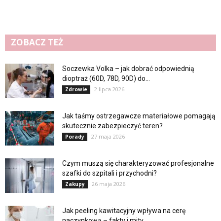
ZOBACZ TEŻ
Soczewka Volka – jak dobrać odpowiednią
dioptraż (60D, 78D, 90D) do...
2 lipca 2026
Zdrowie
Jak taśmy ostrzegawcze materiałowe pomagają
skutecznie zabezpieczyć teren?
27 maja 2026
Porady
Czym muszą się charakteryzować profesjonalne
szafki do szpitali i przychodni?
26 maja 2026
Zakupy
Jak peeling kawitacyjny wpływa na cerę
naczynkową – fakty i mity