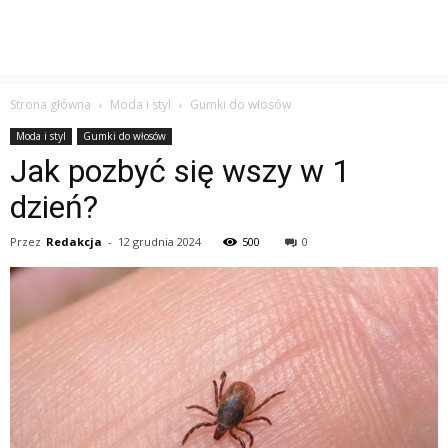
Strona główna
Moda i styl
Gumki do włosów
Moda i styl
Gumki do włosów
Jak pozbyć się wszy w 1
dzień?
Przez
Redakcja
-
12 grudnia 2024
500
0