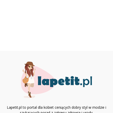
Lapetit.pl to portal dla kobiet ceniących dobry styl w modzie i
szukających porad z zakresu zdrowia i urody.