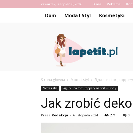
czwartek, sierpień 6, 2026
O nas
Reklama
Kon
Dom
Moda I Styl
Kosmetyki
Lapetit.pl
Strona główna
Moda i styl
Figurki na tort, toppery
Moda i styl
Figurki na tort, toppery na tort ślubny
Jak zrobić deko
Przez
Redakcja
-
6 listopada 2024
271
0