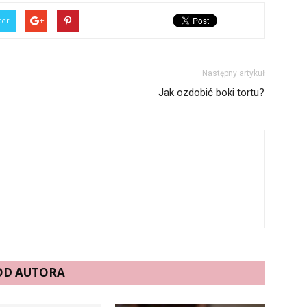
ter
Następny artykuł
Jak ozdobić boki tortu?
 OD AUTORA