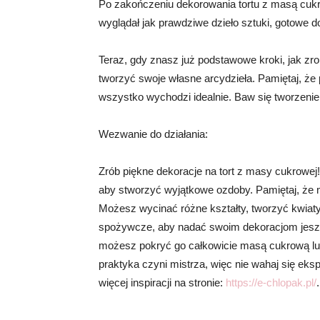
Po zakończeniu dekorowania tortu z masą cukrow
wyglądał jak prawdziwe dzieło sztuki, gotowe do
Teraz, gdy znasz już podstawowe kroki, jak zr
tworzyć swoje własne arcydzieła. Pamiętaj, że pr
wszystko wychodzi idealnie. Baw się tworzenie
Wezwanie do działania:
Zrób piękne dekoracje na tort z masy cukrowej
aby stworzyć wyjątkowe ozdoby. Pamiętaj, że m
Możesz wycinać różne kształty, tworzyć kwiaty, 
spożywcze, aby nadać swoim dekoracjom jeszc
możesz pokryć go całkowicie masą cukrową lub
praktyka czyni mistrza, więc nie wahaj się ek
więcej inspiracji na stronie:
https://e-chlopak.pl/
.