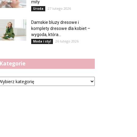
mity
27 lutego 2026
Uroda
Damskie bluzy dresowe i
komplety dresowe dla kobiet –
wygoda, która...
26 lutego 2026
Moda i styl
Kategorie
tegorie