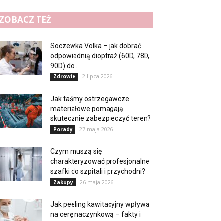
ZOBACZ TEŻ
Soczewka Volka – jak dobrać
odpowiednią dioptraż (60D, 78D,
90D) do...
2 lipca 2026
Zdrowie
Jak taśmy ostrzegawcze
materiałowe pomagają
skutecznie zabezpieczyć teren?
27 maja 2026
Porady
Czym muszą się
charakteryzować profesjonalne
szafki do szpitali i przychodni?
26 maja 2026
Zakupy
Jak peeling kawitacyjny wpływa
na cerę naczynkową – fakty i