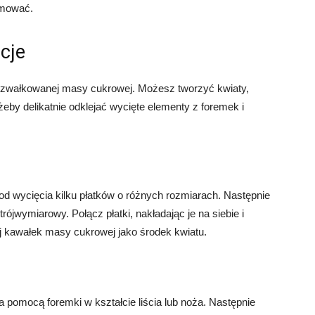
rmować.
acje
rozwałkowanej masy cukrowej. Możesz tworzyć kwiaty,
, żeby delikatnie odklejać wycięte elementy z foremek i
d wycięcia kilku płatków o różnych rozmiarach. Następnie
trójwymiarowy. Połącz płatki, nakładając je na siebie i
aj kawałek masy cukrowej jako środek kwiatu.
pomocą foremki w kształcie liścia lub noża. Następnie