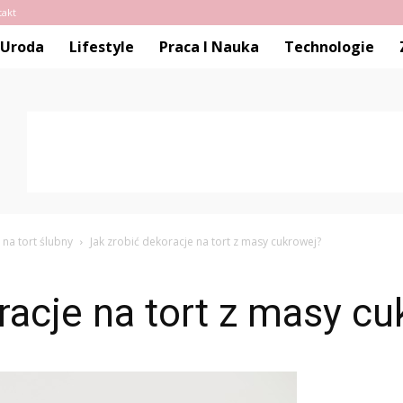
takt
Uroda
Lifestyle
Praca I Nauka
Technologie
 na tort ślubny
Jak zrobić dekoracje na tort z masy cukrowej?
racje na tort z masy c