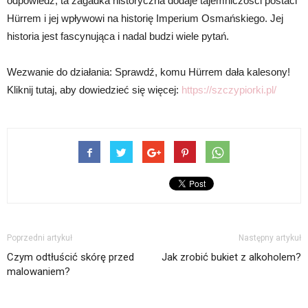
odpowiedź, ta zagadka historyczna dodaje tajemniczości postaci
Hürrem i jej wpływowi na historię Imperium Osmańskiego. Jej
historia jest fascynująca i nadal budzi wiele pytań.
Wezwanie do działania: Sprawdź, komu Hürrem dała kalesony!
Kliknij tutaj, aby dowiedzieć się więcej:
https://szczypiorki.pl/
Poprzedni artykuł
Następny artykuł
Czym odtłuścić skórę przed
Jak zrobić bukiet z alkoholem?
malowaniem?