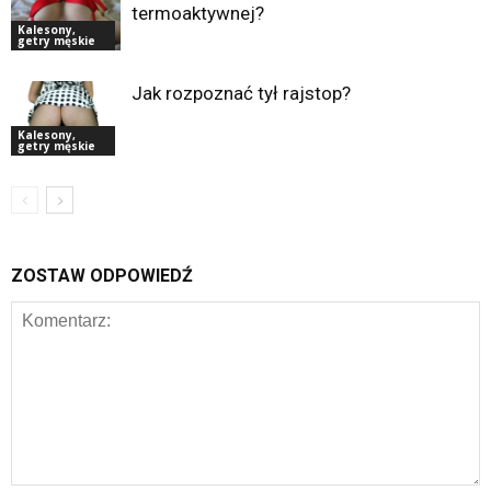
termoaktywnej?
Kalesony,
getry męskie
Jak rozpoznać tył rajstop?
Kalesony,
getry męskie
ZOSTAW ODPOWIEDŹ