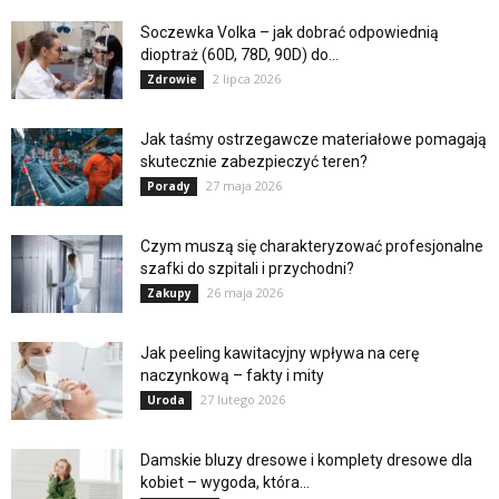
Soczewka Volka – jak dobrać odpowiednią
dioptraż (60D, 78D, 90D) do...
2 lipca 2026
Zdrowie
Jak taśmy ostrzegawcze materiałowe pomagają
skutecznie zabezpieczyć teren?
27 maja 2026
Porady
Czym muszą się charakteryzować profesjonalne
szafki do szpitali i przychodni?
26 maja 2026
Zakupy
Jak peeling kawitacyjny wpływa na cerę
naczynkową – fakty i mity
27 lutego 2026
Uroda
Damskie bluzy dresowe i komplety dresowe dla
kobiet – wygoda, która...