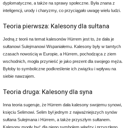
dyplomatyczne, a także na sprawy społeczne. Była znana z
inteligencji, urody i charyzmy, co przyciągało uwagę wielu ludzi.
Teoria pierwsza: Kalesony dla sułtana
Jedną z teorii na temat kalesonów Hürrem jest to, że dała je
sułtanowi Sulejmanowi Wspaniałemu. Kalesony były w tamtych
czasach nowością w Europie, a Hürrem, pochodząca z ziem
wschodnich, mogła przynieść je jako prezent dla swojego męża.
Byłoby to symboliczne podkreślenie ich związku i wpływu na
siebie nawzajem.
Teoria druga: Kalesony dla syna
Inna teoria sugeruje, że Hürrem dała kalesony swojemu synowi,
księciu Selimowi. Selim był jednym z najważniejszych synów
sułtana Sulejmana i Hürrem, a także przyszłym sułtanem.
Kalesony mogły być dla niego symbolem władzy i przyszłego