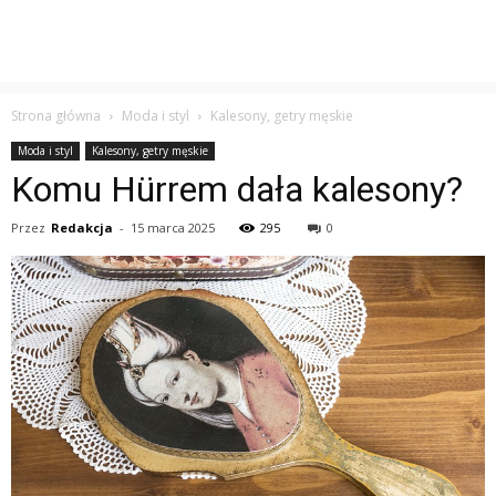
Strona główna
Moda i styl
Kalesony, getry męskie
Moda i styl
Kalesony, getry męskie
Komu Hürrem dała kalesony?
Przez
Redakcja
-
15 marca 2025
295
0