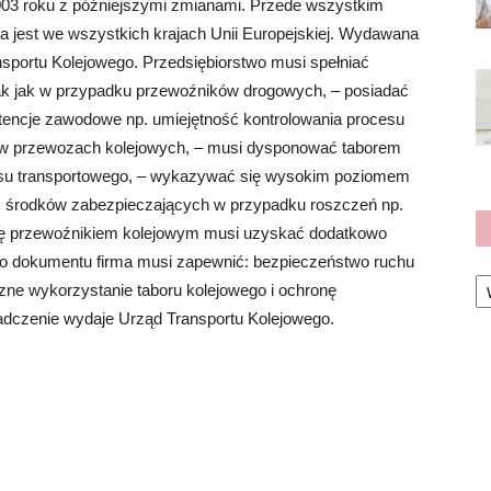
003 roku z późniejszymi zmianami. Przede wszystkim
a jest we wszystkich krajach Unii Europejskiej. Wydawana
nsportu Kolejowego. Przedsiębiorstwo musi spełniać
tak jak w przypadku przewoźników drogowych, – posiadać
encje zawodowe np. umiejętność kontrolowania procesu
 w przewozach kolejowych, – musi dysponować taborem
su transportowego, – wykazywać się wysokim poziomem
em środków zabezpieczających w przypadku roszczeń np.
 się przewoźnikiem kolejowym musi uzyskać dodatkowo
o dokumentu firma musi zapewnić: bezpieczeństwo ruchu
Ka
ne wykorzystanie taboru kolejowego i ochronę
adczenie wydaje Urząd Transportu Kolejowego.