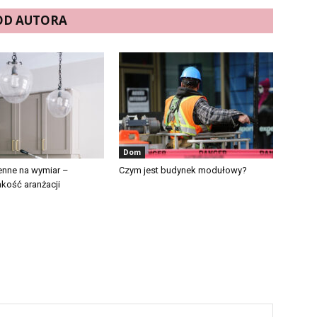
 OD AUTORA
Dom
enne na wymiar –
Czym jest budynek modułowy?
akość aranżacji