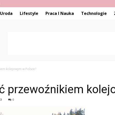
t
Uroda
Lifestyle
Praca I Nauka
Technologie
iem kolejowym w Polsce?
ć przewoźnikiem kole
83
0