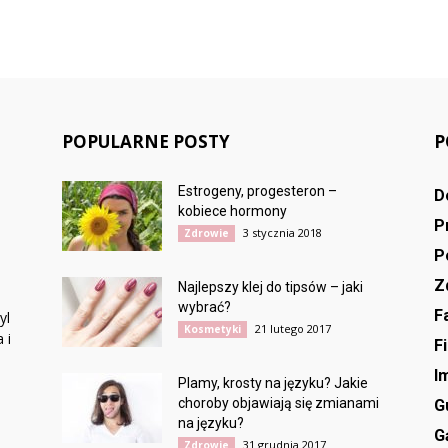
POPULARNE POSTY
P
Estrogeny, progesteron –
D
kobiece hormony
P
3 stycznia 2018
Zdrowie
P
Z
Najlepszy klej do tipsów – jaki
wybrać?
F
yl
21 lutego 2017
Kosmetyki
 i
F
I
Plamy, krosty na języku? Jakie
choroby objawiają się zmianami
G
na języku?
G
31 grudnia 2017
Zdrowie