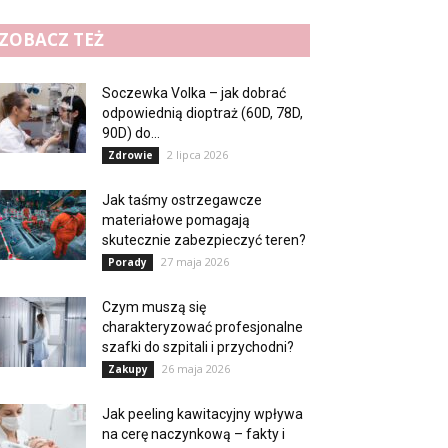
ZOBACZ TEŻ
Soczewka Volka – jak dobrać
odpowiednią dioptraż (60D, 78D,
90D) do...
2 lipca 2026
Zdrowie
Jak taśmy ostrzegawcze
materiałowe pomagają
skutecznie zabezpieczyć teren?
27 maja 2026
Porady
Czym muszą się
charakteryzować profesjonalne
szafki do szpitali i przychodni?
26 maja 2026
Zakupy
Jak peeling kawitacyjny wpływa
na cerę naczynkową – fakty i