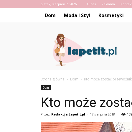
piątek, sierpień 7, 2026
O nas
Reklama
Kontak
Dom
Moda I Styl
Kosmetyki
Lapetit.pl
Strona główna
Dom
Kto może zostać przewoźnik
Dom
Kto może zosta
Przez
Redakcja Lapetit.pl
-
17 sierpnia 2018
13