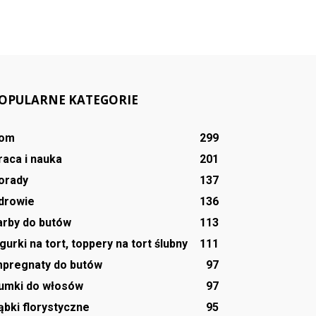
OPULARNE KATEGORIE
om
299
raca i nauka
201
orady
137
drowie
136
arby do butów
113
igurki na tort, toppery na tort ślubny
111
mpregnaty do butów
97
umki do włosów
97
ąbki florystyczne
95