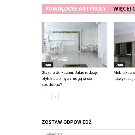
POWIĄZANE ARTYKUŁY
WIĘCEJ
Dom
Dom
Glazura do kuchni. Jakie rodzaje
Meble kuch
płytek ściennych mogą ci się
najwyższa j
spodobać?
ZOSTAW ODPOWIEDŹ