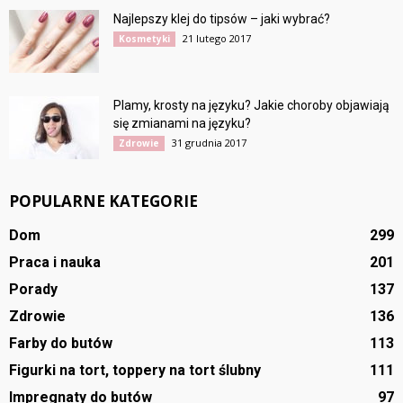
Najlepszy klej do tipsów – jaki wybrać?
21 lutego 2017
Kosmetyki
Plamy, krosty na języku? Jakie choroby objawiają
się zmianami na języku?
31 grudnia 2017
Zdrowie
POPULARNE KATEGORIE
Dom
299
Praca i nauka
201
Porady
137
Zdrowie
136
Farby do butów
113
Figurki na tort, toppery na tort ślubny
111
Impregnaty do butów
97