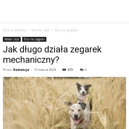
Strona główna
Moda i styl
Etui na zegarki
Moda i styl
Etui na zegarki
Jak długo działa zegarek
mechaniczny?
Przez
Redakcja
-
15 marca 2024
473
0