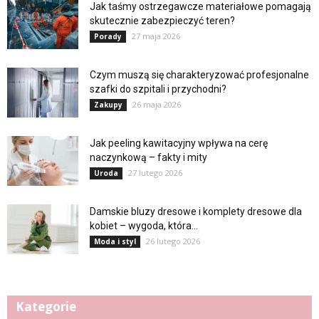
Jak taśmy ostrzegawcze materiałowe pomagają
skutecznie zabezpieczyć teren?
27 maja 2026
Porady
Czym muszą się charakteryzować profesjonalne
szafki do szpitali i przychodni?
26 maja 2026
Zakupy
Jak peeling kawitacyjny wpływa na cerę
naczynkową – fakty i mity
27 lutego 2026
Uroda
Damskie bluzy dresowe i komplety dresowe dla
kobiet – wygoda, która...
26 lutego 2026
Moda i styl
Kategorie