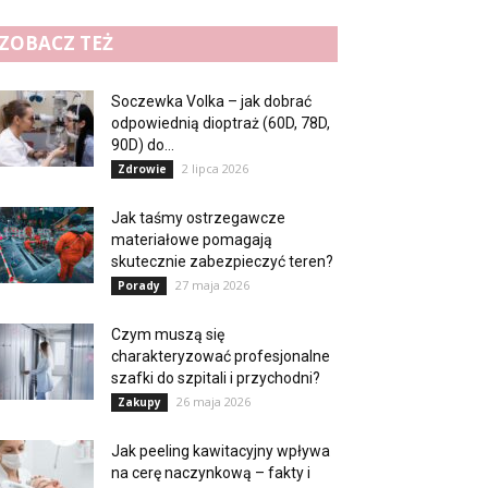
ZOBACZ TEŻ
Soczewka Volka – jak dobrać
odpowiednią dioptraż (60D, 78D,
90D) do...
2 lipca 2026
Zdrowie
Jak taśmy ostrzegawcze
materiałowe pomagają
skutecznie zabezpieczyć teren?
27 maja 2026
Porady
Czym muszą się
charakteryzować profesjonalne
szafki do szpitali i przychodni?
26 maja 2026
Zakupy
Jak peeling kawitacyjny wpływa
na cerę naczynkową – fakty i