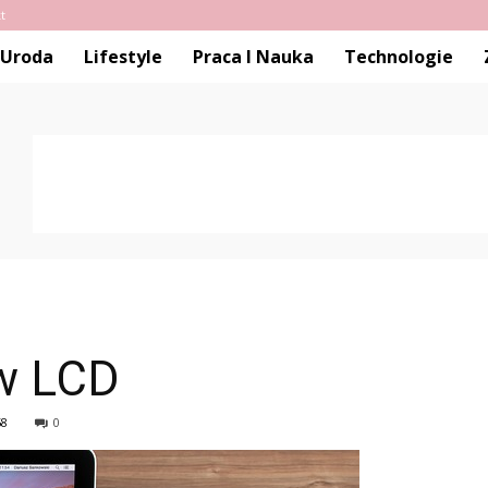
t
Uroda
Lifestyle
Praca I Nauka
Technologie
w LCD
58
0