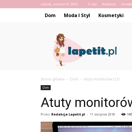
sobota, sierpień 8, 2026
O nas
Reklama
Kontak
Dom
Moda I Styl
Kosmetyki
Lapetit.pl
Strona główna
Dom
Atuty monitorów LCD
Dom
Atuty monitoró
Przez
Redakcja Lapetit.pl
-
11 sierpnia 2018
14