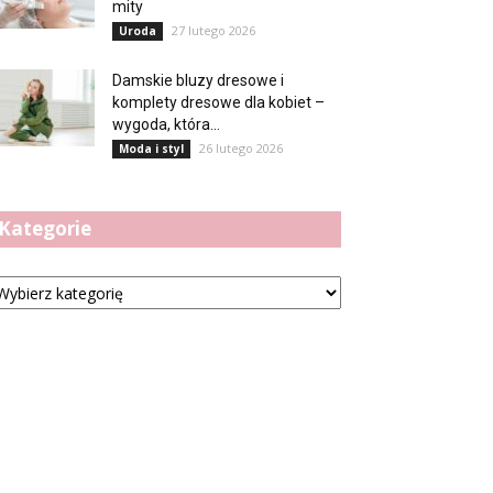
mity
27 lutego 2026
Uroda
Damskie bluzy dresowe i
komplety dresowe dla kobiet –
wygoda, która...
26 lutego 2026
Moda i styl
Kategorie
tegorie