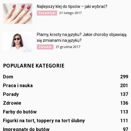
Najlepszy klej do tipsów – jaki wybrać?
21 lutego 2017
Kosmetyki
Plamy, krosty na języku? Jakie choroby objawiają
się zmianami na języku?
31 grudnia 2017
Zdrowie
POPULARNE KATEGORIE
Dom
299
Praca i nauka
201
Porady
137
Zdrowie
136
Farby do butów
113
Figurki na tort, toppery na tort ślubny
111
Impregnaty do butów
97