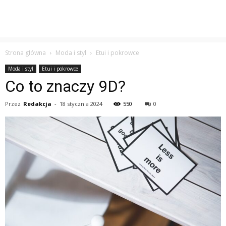
Strona główna
Moda i styl
Etui i pokrowce
Moda i styl
Etui i pokrowce
Co to znaczy 9D?
Przez
Redakcja
-
18 stycznia 2024
550
0