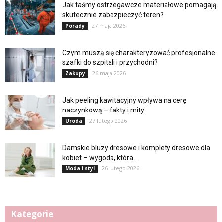
Jak taśmy ostrzegawcze materiałowe pomagają
skutecznie zabezpieczyć teren?
27 maja 2026
Porady
Czym muszą się charakteryzować profesjonalne
szafki do szpitali i przychodni?
26 maja 2026
Zakupy
Jak peeling kawitacyjny wpływa na cerę
naczynkową – fakty i mity
27 lutego 2026
Uroda
Damskie bluzy dresowe i komplety dresowe dla
kobiet – wygoda, która...
26 lutego 2026
Moda i styl
Kategorie