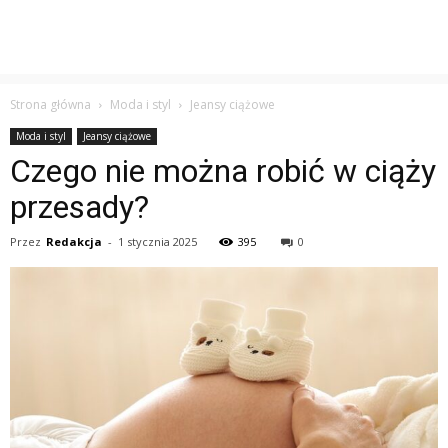
Strona główna
Moda i styl
Jeansy ciążowe
Moda i styl
Jeansy ciążowe
Czego nie można robić w ciąży
przesady?
Przez
Redakcja
-
1 stycznia 2025
395
0