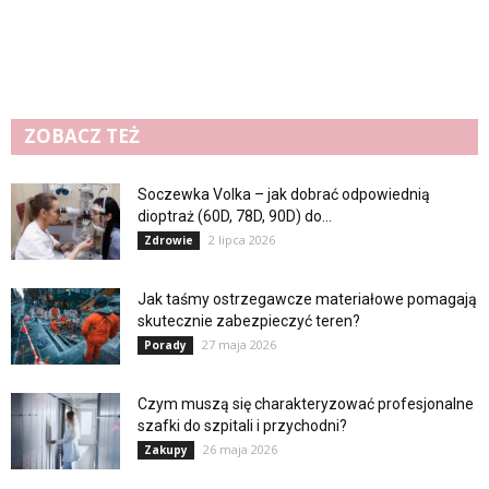
ZOBACZ TEŻ
Soczewka Volka – jak dobrać odpowiednią
dioptraż (60D, 78D, 90D) do...
2 lipca 2026
Zdrowie
Jak taśmy ostrzegawcze materiałowe pomagają
skutecznie zabezpieczyć teren?
27 maja 2026
Porady
Czym muszą się charakteryzować profesjonalne
szafki do szpitali i przychodni?
26 maja 2026
Zakupy