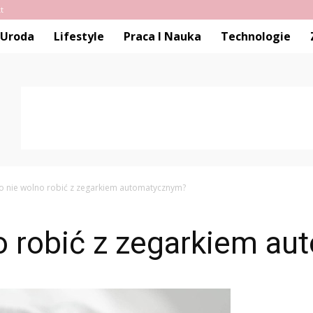
t
Uroda
Lifestyle
Praca I Nauka
Technologie
o nie wolno robić z zegarkiem automatycznym?
o robić z zegarkiem a