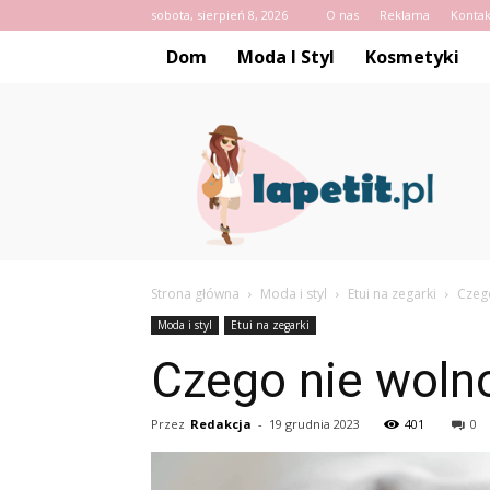
sobota, sierpień 8, 2026
O nas
Reklama
Kontak
Dom
Moda I Styl
Kosmetyki
Lapetit.pl
Strona główna
Moda i styl
Etui na zegarki
Czeg
Moda i styl
Etui na zegarki
Czego nie woln
Przez
Redakcja
-
19 grudnia 2023
401
0