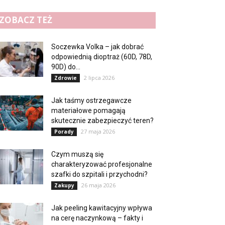
ZOBACZ TEŻ
Soczewka Volka – jak dobrać
odpowiednią dioptraż (60D, 78D,
90D) do...
2 lipca 2026
Zdrowie
Jak taśmy ostrzegawcze
materiałowe pomagają
skutecznie zabezpieczyć teren?
27 maja 2026
Porady
Czym muszą się
charakteryzować profesjonalne
szafki do szpitali i przychodni?
26 maja 2026
Zakupy
Jak peeling kawitacyjny wpływa
na cerę naczynkową – fakty i