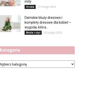
mity
27 lutego 2026
Uroda
Damskie bluzy dresowe i
komplety dresowe dla kobiet –
wygoda, która...
26 lutego 2026
Moda i styl
Kategorie
tegorie