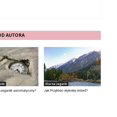
 OD AUTORA
arki
Etui na zegarki
 zegarek automatyczny?
Jak Przykleić etykietę vinted?