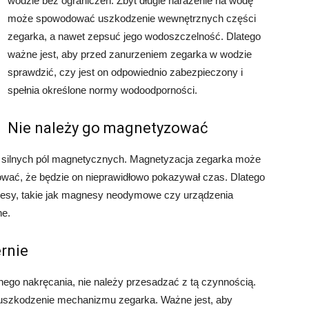
wodzie bez ograniczeń. Zbyt długie narażenie na wodę
może spowodować uszkodzenie wewnętrznych części
zegarka, a nawet zepsuć jego wodoszczelność. Dlatego
ważne jest, aby przed zanurzeniem zegarka w wodzie
sprawdzić, czy jest on odpowiednio zabezpieczony i
spełnia określone normy wodoodporności.
Nie należy go magnetyzować
e silnych pól magnetycznych. Magnetyzacja zegarka może
wać, że będzie on nieprawidłowo pokazywał czas. Dlatego
nesy, takie jak magnesy neodymowe czy urządzenia
ne.
rnie
go nakręcania, nie należy przesadzać z tą czynnością.
szkodzenie mechanizmu zegarka. Ważne jest, aby