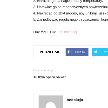
2. Narażać go na nagłe zmiany temperatury.
3. Ustawiać go na magnetycznych powierzchni
4. Nakręcać go zbyt mocno, aby uniknąć usz
5. Zaniedbywać regularnego czyszczenia i kons
Link tagu HTML:
Kliknij tutaj
PODZIEL SIĘ
Facebook
Twit
Poprzedni artykuł
Ile trwa opera halka?
Redakcja