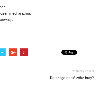
ach.
kodzeń mechanizmu.
erwacji.
ter
Następny artykuł
Do czego nosić żółte buty?