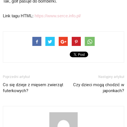
Tak, golf pasuje do bomberki.
Link tagu HTML:
https://www.serce.info.pl/
Poprzedni artykuł
Następny artykuł
Co się dzieje z mięsem zwierząt
Czy dzieci mogą chodzić w
futerkowych?
japonkach?