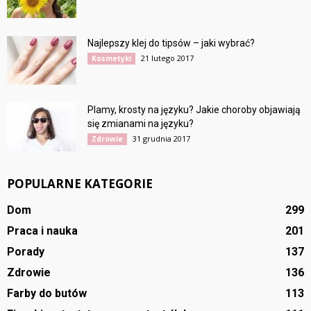
Najlepszy klej do tipsów – jaki wybrać?
21 lutego 2017
Kosmetyki
Plamy, krosty na języku? Jakie choroby objawiają
się zmianami na języku?
31 grudnia 2017
Zdrowie
POPULARNE KATEGORIE
Dom
299
Praca i nauka
201
Porady
137
Zdrowie
136
Farby do butów
113