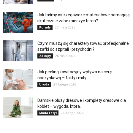
Jak taśmy ostrzegawcze materiałowe pomagają
skutecznie zabezpieczyć teren?
27 maja 2026
Porady
Czym muszą się charakteryzować profesjonalne
szafki do szpitali i przychodni?
26 maja 2026
Zakupy
Jak peeling kawitacyjny wpływa na cerę
naczynkową – fakty i mity
27 lutego 2026
Uroda
Damskie bluzy dresowe i komplety dresowe dla
kobiet – wygoda, która...
26 lutego 2026
Moda i styl