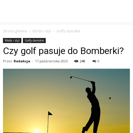
Strona główna
Moda i styl
Golfy damskie
Moda i styl
Golfy damskie
Czy golf pasuje do Bomberki?
Przez
Redakcja
-
17 października 2025
248
0