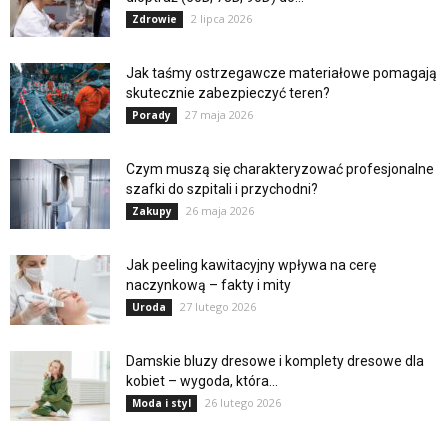
2 lipca 2026
Zdrowie
Jak taśmy ostrzegawcze materiałowe pomagają
skutecznie zabezpieczyć teren?
27 maja 2026
Porady
Czym muszą się charakteryzować profesjonalne
szafki do szpitali i przychodni?
26 maja 2026
Zakupy
Jak peeling kawitacyjny wpływa na cerę
naczynkową – fakty i mity
27 lutego 2026
Uroda
Damskie bluzy dresowe i komplety dresowe dla
kobiet – wygoda, która...
26 lutego 2026
Moda i styl