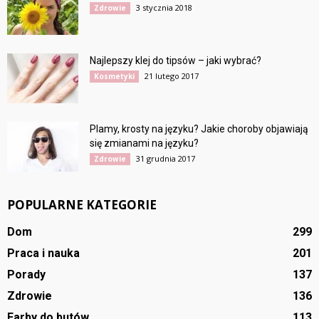
3 stycznia 2018
Zdrowie
Najlepszy klej do tipsów – jaki wybrać?
21 lutego 2017
Kosmetyki
Plamy, krosty na języku? Jakie choroby objawiają
się zmianami na języku?
31 grudnia 2017
Zdrowie
POPULARNE KATEGORIE
Dom
299
Praca i nauka
201
Porady
137
Zdrowie
136
Farby do butów
113