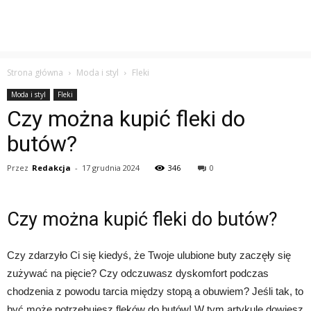
Strona główna
Moda i styl
Fleki
Moda i styl
Fleki
Czy można kupić fleki do
butów?
Przez
Redakcja
-
17 grudnia 2024
346
0
Czy można kupić fleki do butów?
Czy zdarzyło Ci się kiedyś, że Twoje ulubione buty zaczęły się
zużywać na pięcie? Czy odczuwasz dyskomfort podczas
chodzenia z powodu tarcia między stopą a obuwiem? Jeśli tak, to
być może potrzebujesz fleków do butów! W tym artykule dowiesz