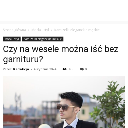
Strona główna
Moda i styl
Kamizelki eleganckie męskie
Moda i styl
Kamizelki eleganckie męskie
Czy na wesele można iść bez
garnituru?
Przez
Redakcja
-
4 stycznia 2024
385
0