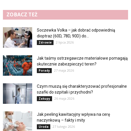
ZOBACZ TEŻ
Soczewka Volka – jak dobrać odpowiednią
dioptraż (60D, 78D, 90D) do...
2 lipca 2026
Zdrowie
Jak taśmy ostrzegawcze materiałowe pomagają
skutecznie zabezpieczyć teren?
27 maja 2026
Porady
Czym muszą się charakteryzować profesjonalne
szafki do szpitali i przychodni?
26 maja 2026
Zakupy
Jak peeling kawitacyjny wpływa na cerę
naczynkową – fakty i mity
27 lutego 2026
Uroda