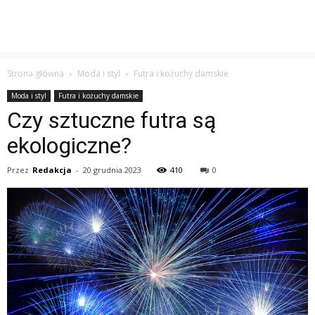
Strona główna
Moda i styl
Futra i kożuchy damskie
Moda i styl
Futra i kożuchy damskie
Czy sztuczne futra są
ekologiczne?
Przez
Redakcja
-
20 grudnia 2023
410
0