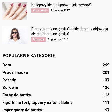
Najlepszy klej do tipsów – jaki wybrać?
21 lutego 2017
Kosmetyki
Plamy, krosty na języku? Jakie choroby objawiają
się zmianami na języku?
31 grudnia 2017
Zdrowie
POPULARNE KATEGORIE
Dom
299
Praca i nauka
201
Porady
137
Zdrowie
136
Farby do butów
113
Figurki na tort, toppery na tort ślubny
111
Impregnaty do butów
97