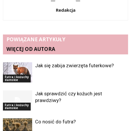
Redakcja
POWIĄZANE ARTYKUŁY
WIĘCEJ OD AUTORA
Jak się zabija zwierzęta futerkowe?
Futra i kożuchy
damskie
Jak sprawdzić czy kożuch jest
prawdziwy?
Futra i kożuchy
damskie
Co nosić do futra?