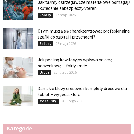
Jak taśmy ostrzegawcze materiałowe pomagają
skutecznie zabezpieczyć teren?
27 maja 2026
Porady
Czym muszą się charakteryzować profesjonalne
szafki do szpitali i przychodni?
26 maja 2026
Zakupy
Jak peeling kawitacyjny wpływa na cerę
naczynkową – fakty i mity
27 lutego 2026
Uroda
Damskie bluzy dresowe i komplety dresowe dla
kobiet – wygoda, która...
26 lutego 2026
Moda i styl
Kategorie