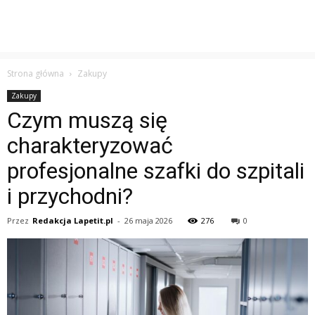
Strona główna
Zakupy
Zakupy
Czym muszą się
charakteryzować
profesjonalne szafki do szpitali
i przychodni?
Przez
Redakcja Lapetit.pl
-
26 maja 2026
276
0