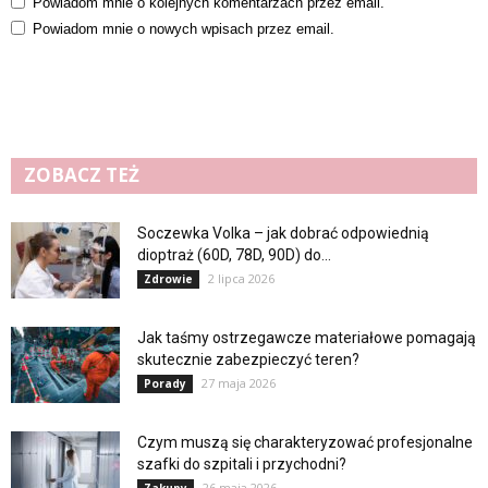
Powiadom mnie o kolejnych komentarzach przez email.
Powiadom mnie o nowych wpisach przez email.
ZOBACZ TEŻ
Soczewka Volka – jak dobrać odpowiednią
dioptraż (60D, 78D, 90D) do...
2 lipca 2026
Zdrowie
Jak taśmy ostrzegawcze materiałowe pomagają
skutecznie zabezpieczyć teren?
27 maja 2026
Porady
Czym muszą się charakteryzować profesjonalne
szafki do szpitali i przychodni?
26 maja 2026