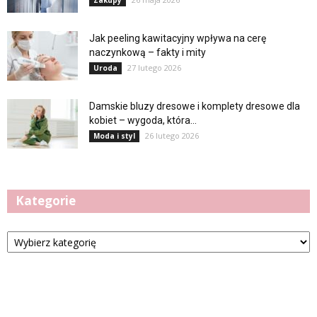
Zakupy
Jak peeling kawitacyjny wpływa na cerę
naczynkową – fakty i mity
27 lutego 2026
Uroda
Damskie bluzy dresowe i komplety dresowe dla
kobiet – wygoda, która...
26 lutego 2026
Moda i styl
Kategorie
Kategorie