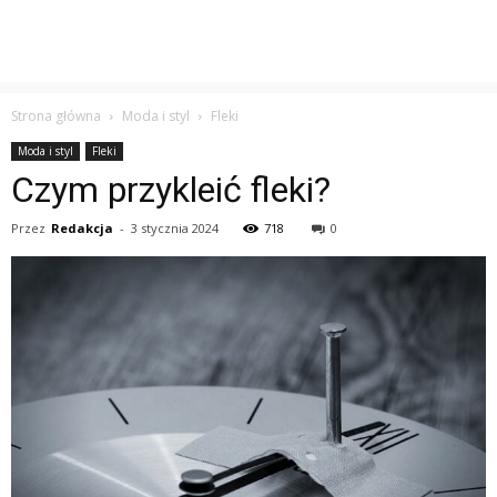
Strona główna
Moda i styl
Fleki
Moda i styl
Fleki
Czym przykleić fleki?
Przez
Redakcja
-
3 stycznia 2024
718
0