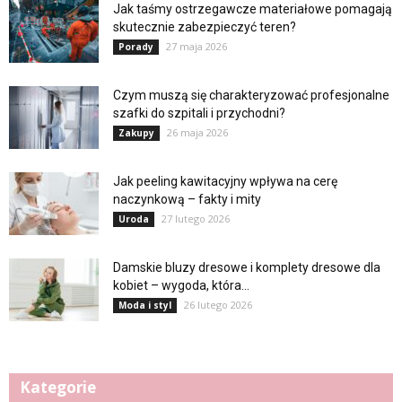
Jak taśmy ostrzegawcze materiałowe pomagają
skutecznie zabezpieczyć teren?
27 maja 2026
Porady
Czym muszą się charakteryzować profesjonalne
szafki do szpitali i przychodni?
26 maja 2026
Zakupy
Jak peeling kawitacyjny wpływa na cerę
naczynkową – fakty i mity
27 lutego 2026
Uroda
Damskie bluzy dresowe i komplety dresowe dla
kobiet – wygoda, która...
26 lutego 2026
Moda i styl
Kategorie