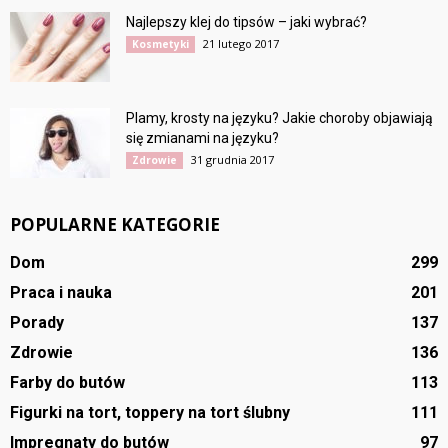
Najlepszy klej do tipsów – jaki wybrać?
21 lutego 2017
Kosmetyki
Plamy, krosty na języku? Jakie choroby objawiają
się zmianami na języku?
31 grudnia 2017
Zdrowie
POPULARNE KATEGORIE
Dom
299
Praca i nauka
201
Porady
137
Zdrowie
136
Farby do butów
113
Figurki na tort, toppery na tort ślubny
111
Impregnaty do butów
97