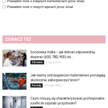
Powiadom mnie o kolejnych komentarzach przez email.
Powiadom mnie o nowych wpisach przez email.
ZOBACZ TEŻ
Soczewka Volka – jak dobrać odpowiednią
dioptraż (60D, 78D, 90D) do...
2 lipca 2026
Zdrowie
Jak taśmy ostrzegawcze materiałowe pomagają
skutecznie zabezpieczyć teren?
27 maja 2026
Porady
Czym muszą się charakteryzować profesjonalne
szafki do szpitali i przychodni?