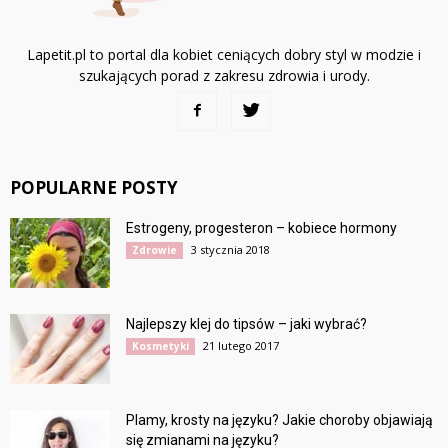
Lapetit.pl to portal dla kobiet ceniących dobry styl w modzie i
szukających porad z zakresu zdrowia i urody.
POPULARNE POSTY
Estrogeny, progesteron – kobiece hormony
3 stycznia 2018
Zdrowie
Najlepszy klej do tipsów – jaki wybrać?
21 lutego 2017
Kosmetyki
Plamy, krosty na języku? Jakie choroby objawiają
się zmianami na języku?