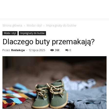
Strona główna
Moda i styl
Impregnaty do butów
Moda i styl
Impregnaty do butów
Dlaczego buty przemakają?
Przez
Redakcja
-
12 lipca 2025
368
0