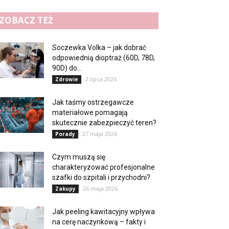
ZOBACZ TEŻ
Soczewka Volka – jak dobrać
odpowiednią dioptraż (60D, 78D,
90D) do...
2 lipca 2026
Zdrowie
Jak taśmy ostrzegawcze
materiałowe pomagają
skutecznie zabezpieczyć teren?
27 maja 2026
Porady
Czym muszą się
charakteryzować profesjonalne
szafki do szpitali i przychodni?
26 maja 2026
Zakupy
Jak peeling kawitacyjny wpływa
na cerę naczynkową – fakty i