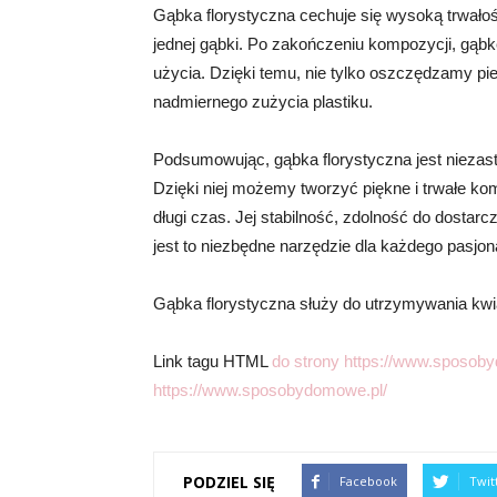
Gąbka florystyczna cechuje się wysoką trwałoś
jednej gąbki. Po zakończeniu kompozycji, gąb
użycia. Dzięki temu, nie tylko oszczędzamy pi
nadmiernego zużycia plastiku.
Podsumowując, gąbka florystyczna jest niezas
Dzięki niej możemy tworzyć piękne i trwałe k
długi czas. Jej stabilność, zdolność do dostarc
jest to niezbędne narzędzie dla każdego pasjona
Gąbka florystyczna służy do utrzymywania kwi
Link tagu HTML
do strony https://www.sposoby
https://www.sposobydomowe.pl/
PODZIEL SIĘ
Facebook
Twit