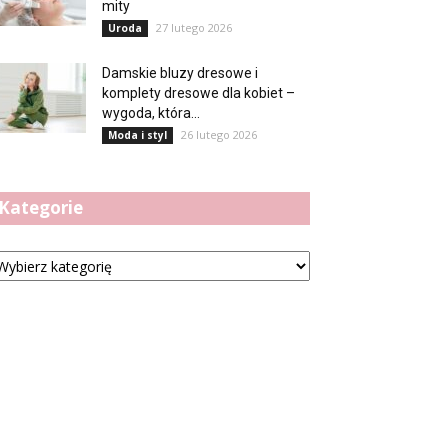
mity
27 lutego 2026
Uroda
Damskie bluzy dresowe i
komplety dresowe dla kobiet –
wygoda, która...
26 lutego 2026
Moda i styl
Kategorie
tegorie