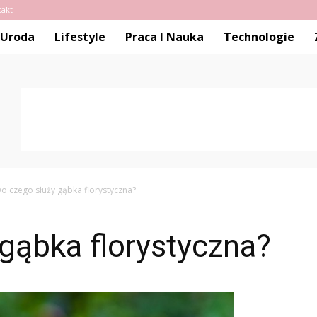
takt
Uroda
Lifestyle
Praca I Nauka
Technologie
o czego służy gąbka florystyczna?
gąbka florystyczna?