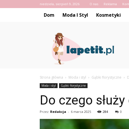
niedziela, sierpień 9, 2026
O nas
Reklama
Kon
Dom
Moda I Styl
Kosmetyki
Lapetit.pl
Strona główna
Moda i styl
Gąbki florystyczne
D
Moda i styl
Gąbki florystyczne
Do czego służy 
Przez
Redakcja
-
6 marca 2025
284
0