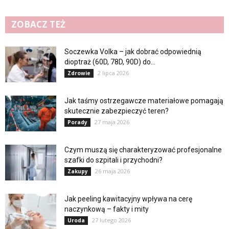
ZOBACZ TEŻ
Soczewka Volka – jak dobrać odpowiednią
dioptraż (60D, 78D, 90D) do...
2 lipca 2026
Zdrowie
Jak taśmy ostrzegawcze materiałowe pomagają
skutecznie zabezpieczyć teren?
27 maja 2026
Porady
Czym muszą się charakteryzować profesjonalne
szafki do szpitali i przychodni?
26 maja 2026
Zakupy
Jak peeling kawitacyjny wpływa na cerę
naczynkową – fakty i mity
27 lutego 2026
Uroda