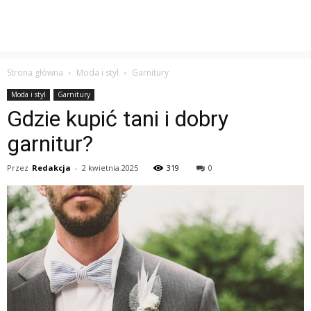
Strona główna
Moda i styl
Garnitury
Moda i styl
Garnitury
Gdzie kupić tani i dobry
garnitur?
Przez
Redakcja
-
2 kwietnia 2025
319
0