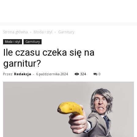
Strona główna
Moda i styl
Garnitury
Moda i styl
Garnitury
Ile czasu czeka się na
garnitur?
Przez
Redakcja
-
6 października 2024
324
0