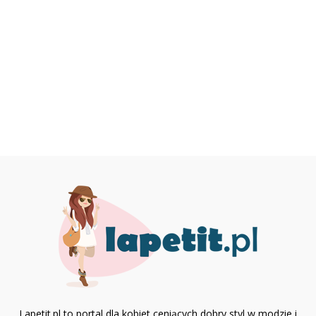
Lapetit.pl to portal dla kobiet ceniących dobry styl w modzie i