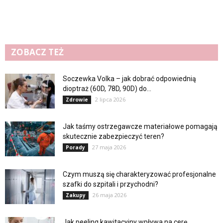
ZOBACZ TEŻ
Soczewka Volka – jak dobrać odpowiednią
dioptraż (60D, 78D, 90D) do...
2 lipca 2026
Zdrowie
Jak taśmy ostrzegawcze materiałowe pomagają
skutecznie zabezpieczyć teren?
27 maja 2026
Porady
Czym muszą się charakteryzować profesjonalne
szafki do szpitali i przychodni?
26 maja 2026
Zakupy
Jak peeling kawitacyjny wpływa na cerę