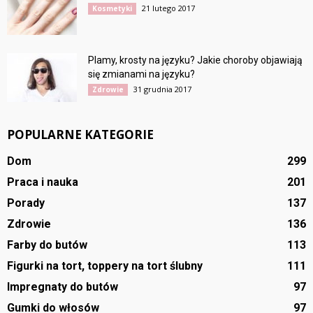
21 lutego 2017
Kosmetyki
Plamy, krosty na języku? Jakie choroby objawiają
się zmianami na języku?
31 grudnia 2017
Zdrowie
POPULARNE KATEGORIE
Dom
299
Praca i nauka
201
Porady
137
Zdrowie
136
Farby do butów
113
Figurki na tort, toppery na tort ślubny
111
Impregnaty do butów
97
Gumki do włosów
97