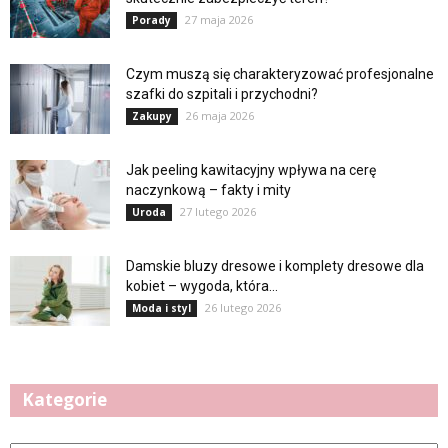
27 maja 2026
Porady
Czym muszą się charakteryzować profesjonalne
szafki do szpitali i przychodni?
26 maja 2026
Zakupy
Jak peeling kawitacyjny wpływa na cerę
naczynkową – fakty i mity
27 lutego 2026
Uroda
Damskie bluzy dresowe i komplety dresowe dla
kobiet – wygoda, która...
26 lutego 2026
Moda i styl
Kategorie
Kategorie