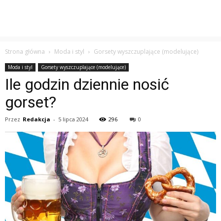
Strona główna
Moda i styl
Gorsety wyszczuplające (modelujące)
Moda i styl
Gorsety wyszczuplające (modelujące)
Ile godzin dziennie nosić
gorset?
Przez
Redakcja
-
5 lipca 2024
296
0