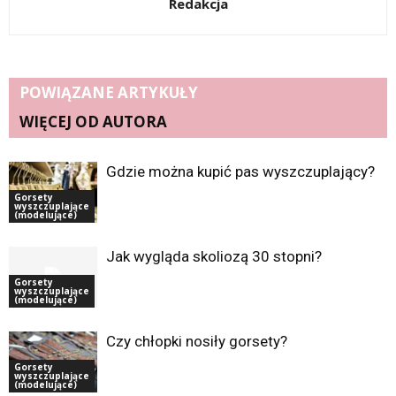
Redakcja
POWIĄZANE ARTYKUŁY
WIĘCEJ OD AUTORA
Gdzie można kupić pas wyszczuplający?
Gorsety
wyszczuplające
(modelujące)
Jak wygląda skoliozą 30 stopni?
Gorsety
wyszczuplające
(modelujące)
Czy chłopki nosiły gorsety?
Gorsety
wyszczuplające
(modelujące)