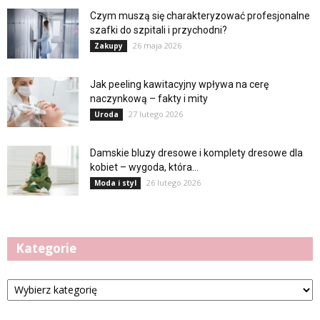
Czym muszą się charakteryzować profesjonalne
szafki do szpitali i przychodni?
26 maja 2026
Zakupy
Jak peeling kawitacyjny wpływa na cerę
naczynkową – fakty i mity
27 lutego 2026
Uroda
Damskie bluzy dresowe i komplety dresowe dla
kobiet – wygoda, która...
26 lutego 2026
Moda i styl
Kategorie
Kategorie