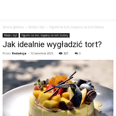
Strona główna
Moda i styl
Figurki na tort, toppery na tort ślubny
Moda i styl
Figurki na tort, toppery na tort ślubny
Jak idealnie wygładzić tort?
Przez
Redakcja
-
12 kwietnia 2025
321
0