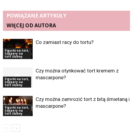
POWIĄZANE ARTYKUŁY
WIĘCEJ OD AUTORA
Co zamiast racy do tortu?
Figurki na tort,
toppery na
tort ślubny
Czy można otynkować tort kremem z
mascarpone?
Figurki na tort,
toppery na
tort ślubny
Czy można zamrozić tort z bitą śmietaną i
mascarpone?
Figurki na tort,
toppery na
tort ślubny