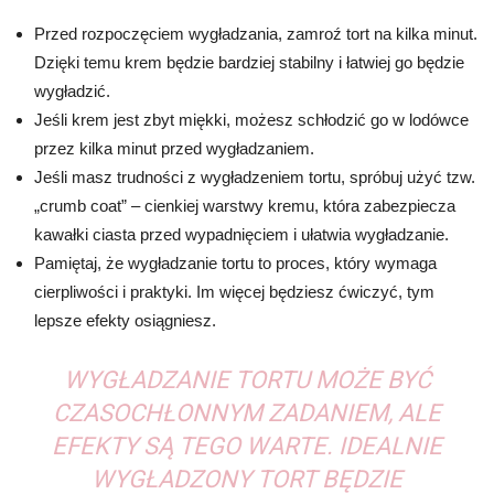
Przed rozpoczęciem wygładzania, zamroź tort na kilka minut.
Dzięki temu krem będzie bardziej stabilny i łatwiej go będzie
wygładzić.
Jeśli krem jest zbyt miękki, możesz schłodzić go w lodówce
przez kilka minut przed wygładzaniem.
Jeśli masz trudności z wygładzeniem tortu, spróbuj użyć tzw.
„crumb coat” – cienkiej warstwy kremu, która zabezpiecza
kawałki ciasta przed wypadnięciem i ułatwia wygładzanie.
Pamiętaj, że wygładzanie tortu to proces, który wymaga
cierpliwości i praktyki. Im więcej będziesz ćwiczyć, tym
lepsze efekty osiągniesz.
WYGŁADZANIE TORTU MOŻE BYĆ
CZASOCHŁONNYM ZADANIEM, ALE
EFEKTY SĄ TEGO WARTE. IDEALNIE
WYGŁADZONY TORT BĘDZIE