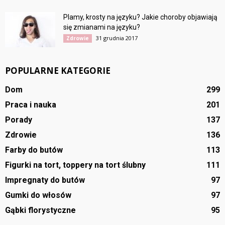
Plamy, krosty na języku? Jakie choroby objawiają
się zmianami na języku?
31 grudnia 2017
Zdrowie
POPULARNE KATEGORIE
Dom
299
Praca i nauka
201
Porady
137
Zdrowie
136
Farby do butów
113
Figurki na tort, toppery na tort ślubny
111
Impregnaty do butów
97
Gumki do włosów
97
Gąbki florystyczne
95