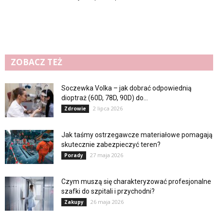
ZOBACZ TEŻ
Soczewka Volka – jak dobrać odpowiednią
dioptraż (60D, 78D, 90D) do...
2 lipca 2026
Zdrowie
Jak taśmy ostrzegawcze materiałowe pomagają
skutecznie zabezpieczyć teren?
27 maja 2026
Porady
Czym muszą się charakteryzować profesjonalne
szafki do szpitali i przychodni?
26 maja 2026
Zakupy