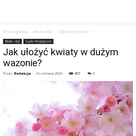
Strona główna
Moda i styl
Gąbki florystyczne
Moda i styl
Gąbki florystyczne
Jak ułożyć kwiaty w dużym
wazonie?
Przez
Redakcja
-
16 czerwca 2024
437
0