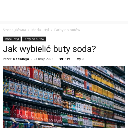
Strona główna
Moda i styl
Farby do butów
Moda i styl
Farby do butów
Jak wybielić buty soda?
Przez
Redakcja
-
23 maja 2025
319
0