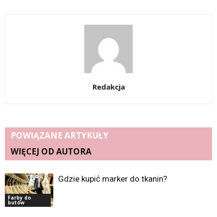
Redakcja
POWIĄZANE ARTYKUŁY
WIĘCEJ OD AUTORA
Gdzie kupić marker do tkanin?
Farby do
butów