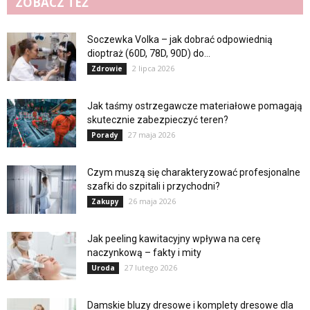
ZOBACZ TEŻ
Soczewka Volka – jak dobrać odpowiednią
dioptraż (60D, 78D, 90D) do...
2 lipca 2026
Zdrowie
Jak taśmy ostrzegawcze materiałowe pomagają
skutecznie zabezpieczyć teren?
27 maja 2026
Porady
Czym muszą się charakteryzować profesjonalne
szafki do szpitali i przychodni?
26 maja 2026
Zakupy
Jak peeling kawitacyjny wpływa na cerę
naczynkową – fakty i mity
27 lutego 2026
Uroda
Damskie bluzy dresowe i komplety dresowe dla