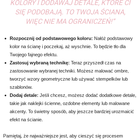
KOLORY I DODAWAJ DETALE, KTÓRE CI
SIĘ PODOBAJĄ. TO TWOJA ŚCIANA,
WIĘC NIE MA OGRANICZEŃ!”
Rozpocznij od podstawowego koloru:
Nałóż podstawowy
kolor na ścianę i poczekaj, aż wyschnie. To będzie tło dla
Twojego fajnego efektu.
Zastosuj wybraną technikę:
Teraz przyszedł czas na
zastosowanie wybranej techniki. Możesz malować ombre,
tworzyć wzory geometryczne lub używać stempelków lub
szablonów.
Dodaj detale:
Jeśli chcesz, możesz dodać dodatkowe detale,
takie jak naklejki ścienne, ozdobne elementy lub malowane
akcenty. To świetny sposób, aby jeszcze bardziej urozmaicić
efekt na ścianie.
Pamiętaj, że najważniejsze jest, aby cieszyć się procesem