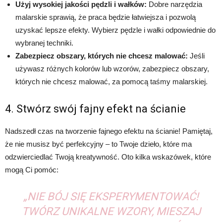
Użyj wysokiej jakości pędzli i wałków:
Dobre narzędzia
malarskie sprawią, że praca będzie łatwiejsza i pozwolą
uzyskać lepsze efekty. Wybierz pędzle i wałki odpowiednie do
wybranej techniki.
Zabezpiecz obszary, których nie chcesz malować:
Jeśli
używasz różnych kolorów lub wzorów, zabezpiecz obszary,
których nie chcesz malować, za pomocą taśmy malarskiej.
4. Stwórz swój fajny efekt na ścianie
Nadszedł czas na tworzenie fajnego efektu na ścianie! Pamiętaj,
że nie musisz być perfekcyjny – to Twoje dzieło, które ma
odzwierciedlać Twoją kreatywność. Oto kilka wskazówek, które
mogą Ci pomóc:
„NIE BÓJ SIĘ EKSPERYMENTOWAĆ!
TWÓRZ UNIKALNE WZORY, MIESZAJ