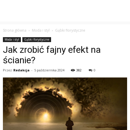
Strona główna
Moda i styl
Gąbki florystyczne
Moda i styl
Gąbki florystyczne
Jak zrobić fajny efekt na
ścianie?
Przez
Redakcja
-
5 października 2024
382
0