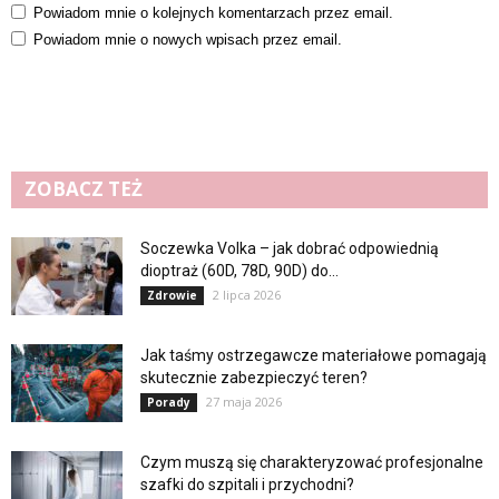
Powiadom mnie o kolejnych komentarzach przez email.
Powiadom mnie o nowych wpisach przez email.
ZOBACZ TEŻ
Soczewka Volka – jak dobrać odpowiednią
dioptraż (60D, 78D, 90D) do...
2 lipca 2026
Zdrowie
Jak taśmy ostrzegawcze materiałowe pomagają
skutecznie zabezpieczyć teren?
27 maja 2026
Porady
Czym muszą się charakteryzować profesjonalne
szafki do szpitali i przychodni?