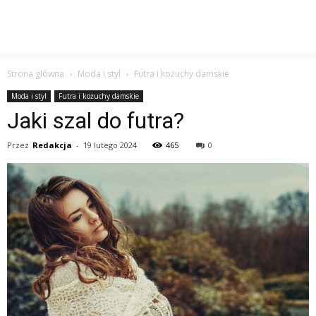
Strona główna
Moda i styl
Futra i kożuchy damskie
Moda i styl
Futra i kożuchy damskie
Jaki szal do futra?
Przez
Redakcja
-
19 lutego 2024
465
0