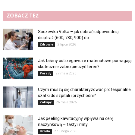
ZOBACZ TEŻ
Soczewka Volka – jak dobrać odpowiednią
dioptraż (60D, 78D, 90D) do...
2 lipca 2026
Zdrowie
Jak taśmy ostrzegawcze materiałowe pomagają
skutecznie zabezpieczyć teren?
27 maja 2026
Porady
Czym muszą się charakteryzować profesjonalne
szafki do szpitali i przychodni?
26 maja 2026
Zakupy
Jak peeling kawitacyjny wpływa na cerę
naczynkową – fakty i mity
27 lutego 2026
Uroda