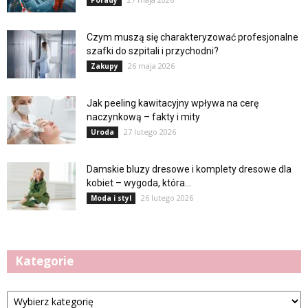
Porady
Czym muszą się charakteryzować profesjonalne
szafki do szpitali i przychodni?
26 maja 2026
Zakupy
Jak peeling kawitacyjny wpływa na cerę
naczynkową – fakty i mity
27 lutego 2026
Uroda
Damskie bluzy dresowe i komplety dresowe dla
kobiet – wygoda, która...
26 lutego 2026
Moda i styl
Kategorie
Kategorie