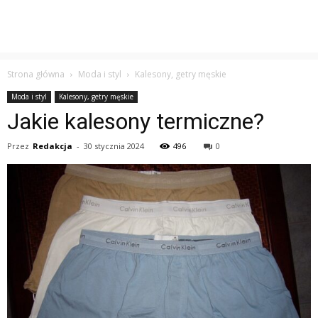
Strona główna
Moda i styl
Kalesony, getry męskie
Moda i styl
Kalesony, getry męskie
Jakie kalesony termiczne?
Przez
Redakcja
-
30 stycznia 2024
496
0