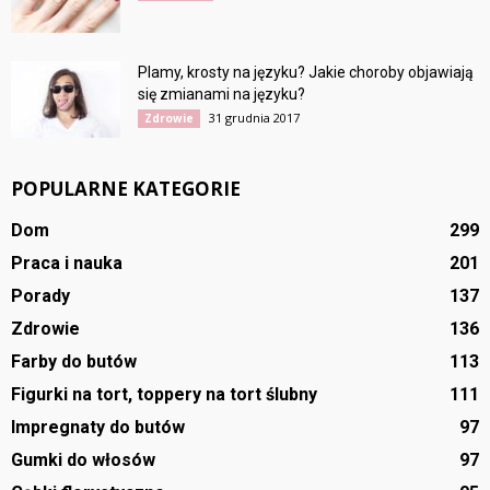
Plamy, krosty na języku? Jakie choroby objawiają
się zmianami na języku?
31 grudnia 2017
Zdrowie
POPULARNE KATEGORIE
Dom
299
Praca i nauka
201
Porady
137
Zdrowie
136
Farby do butów
113
Figurki na tort, toppery na tort ślubny
111
Impregnaty do butów
97
Gumki do włosów
97