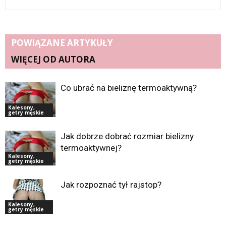
POWIĄZANE ARTYKUŁY
WIĘCEJ OD AUTORA
Co ubrać na bieliznę termoaktywną?
Kalesony,
getry męskie
Jak dobrze dobrać rozmiar bielizny
termoaktywnej?
Kalesony,
getry męskie
Jak rozpoznać tył rajstop?
Kalesony,
getry męskie