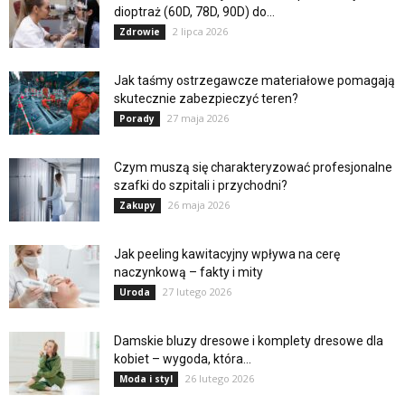
dioptraż (60D, 78D, 90D) do...
2 lipca 2026
Zdrowie
Jak taśmy ostrzegawcze materiałowe pomagają
skutecznie zabezpieczyć teren?
27 maja 2026
Porady
Czym muszą się charakteryzować profesjonalne
szafki do szpitali i przychodni?
26 maja 2026
Zakupy
Jak peeling kawitacyjny wpływa na cerę
naczynkową – fakty i mity
27 lutego 2026
Uroda
Damskie bluzy dresowe i komplety dresowe dla
kobiet – wygoda, która...
26 lutego 2026
Moda i styl