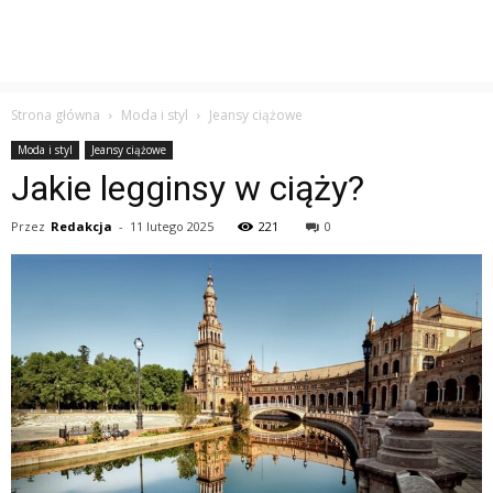
Strona główna
Moda i styl
Jeansy ciążowe
Moda i styl
Jeansy ciążowe
Jakie legginsy w ciąży?
Przez
Redakcja
-
11 lutego 2025
221
0