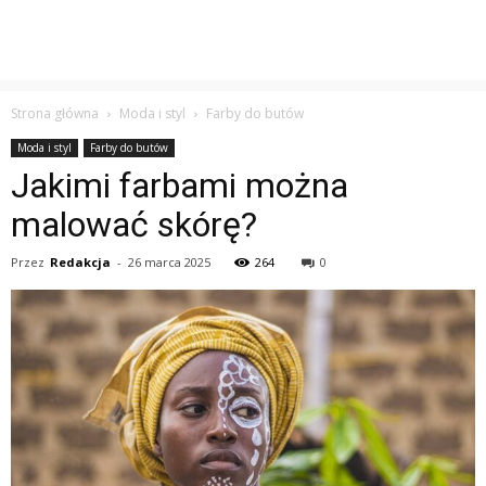
Strona główna
Moda i styl
Farby do butów
Moda i styl
Farby do butów
Jakimi farbami można
malować skórę?
Przez
Redakcja
-
26 marca 2025
264
0