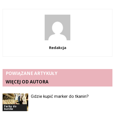
Redakcja
POWIĄZANE ARTYKUŁY
WIĘCEJ OD AUTORA
Gdzie kupić marker do tkanin?
Farby do
butów