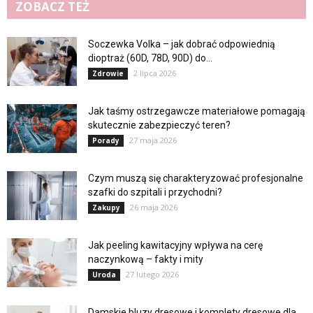
ZOBACZ TEŻ
Soczewka Volka – jak dobrać odpowiednią
dioptraż (60D, 78D, 90D) do...
2 lipca 2026
Zdrowie
Jak taśmy ostrzegawcze materiałowe pomagają
skutecznie zabezpieczyć teren?
27 maja 2026
Porady
Czym muszą się charakteryzować profesjonalne
szafki do szpitali i przychodni?
26 maja 2026
Zakupy
Jak peeling kawitacyjny wpływa na cerę
naczynkową – fakty i mity
27 lutego 2026
Uroda
Damskie bluzy dresowe i komplety dresowe dla