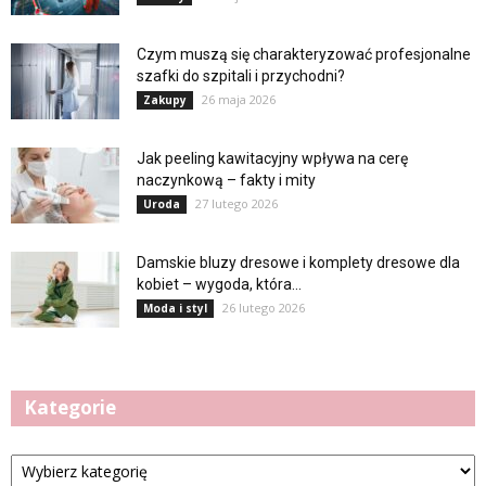
Czym muszą się charakteryzować profesjonalne
szafki do szpitali i przychodni?
26 maja 2026
Zakupy
Jak peeling kawitacyjny wpływa na cerę
naczynkową – fakty i mity
27 lutego 2026
Uroda
Damskie bluzy dresowe i komplety dresowe dla
kobiet – wygoda, która...
26 lutego 2026
Moda i styl
Kategorie
Kategorie