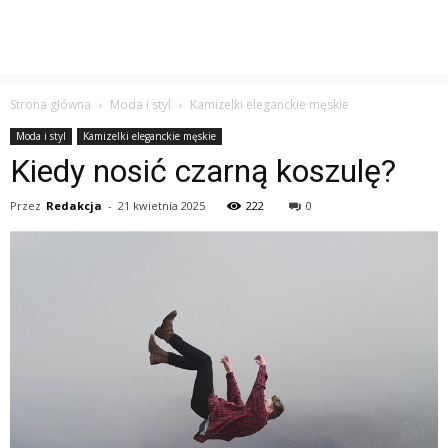
Strona główna
Moda i styl
Kamizelki eleganckie męskie
Moda i styl
Kamizelki eleganckie męskie
Kiedy nosić czarną koszulę?
Przez
Redakcja
-
21 kwietnia 2025
222
0