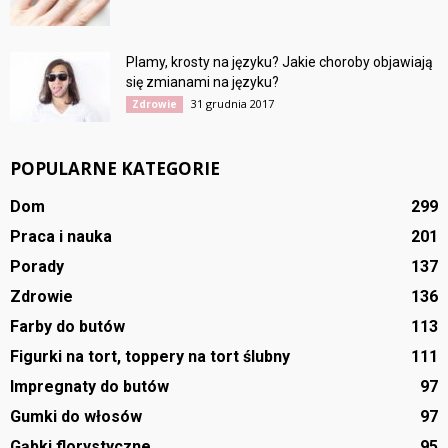
Plamy, krosty na języku? Jakie choroby objawiają
się zmianami na języku?
31 grudnia 2017
Zdrowie
POPULARNE KATEGORIE
Dom
299
Praca i nauka
201
Porady
137
Zdrowie
136
Farby do butów
113
Figurki na tort, toppery na tort ślubny
111
Impregnaty do butów
97
Gumki do włosów
97
Gąbki florystyczne
95