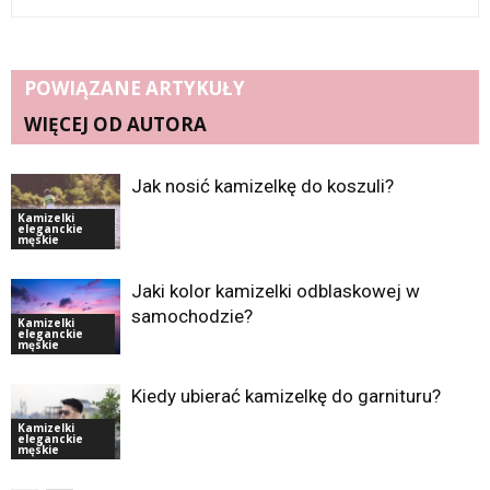
POWIĄZANE ARTYKUŁY
WIĘCEJ OD AUTORA
Jak nosić kamizelkę do koszuli?
Kamizelki
eleganckie
męskie
Jaki kolor kamizelki odblaskowej w
samochodzie?
Kamizelki
eleganckie
męskie
Kiedy ubierać kamizelkę do garnituru?
Kamizelki
eleganckie
męskie