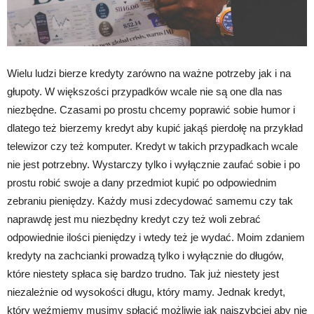
Wielu ludzi bierze kredyty zarówno na ważne potrzeby jak i na
głupoty. W większości przypadków wcale nie są one dla nas
niezbędne. Czasami po prostu chcemy poprawić sobie humor i
dlatego też bierzemy kredyt aby kupić jakąś pierdołę na przykład
telewizor czy też komputer. Kredyt w takich przypadkach wcale
nie jest potrzebny. Wystarczy tylko i wyłącznie zaufać sobie i po
prostu robić swoje a dany przedmiot kupić po odpowiednim
zebraniu pieniędzy. Każdy musi zdecydować samemu czy tak
naprawdę jest mu niezbędny kredyt czy też woli zebrać
odpowiednie ilości pieniędzy i wtedy też je wydać. Moim zdaniem
kredyty na zachcianki prowadzą tylko i wyłącznie do długów,
które niestety spłaca się bardzo trudno. Tak już niestety jest
niezależnie od wysokości długu, który mamy. Jednak kredyt,
który weźmiemy musimy spłacić możliwie jak najszybciej aby nie