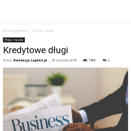
Strona główna
Praca i nauka
Praca i nauka
Kredytowe długi
Przez
Redakcja Lapetit.pl
-
20 sierpnia 2018
1509
0