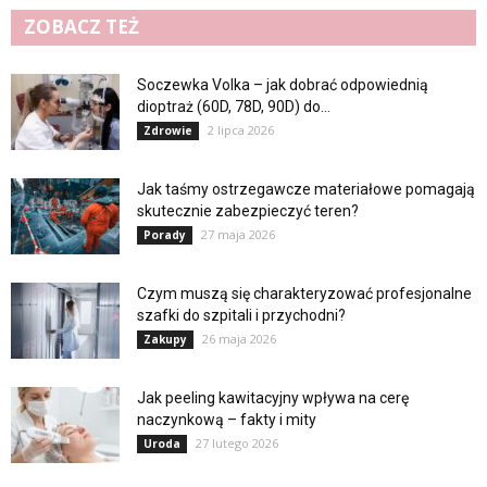
ZOBACZ TEŻ
Soczewka Volka – jak dobrać odpowiednią
dioptraż (60D, 78D, 90D) do...
2 lipca 2026
Zdrowie
Jak taśmy ostrzegawcze materiałowe pomagają
skutecznie zabezpieczyć teren?
27 maja 2026
Porady
Czym muszą się charakteryzować profesjonalne
szafki do szpitali i przychodni?
26 maja 2026
Zakupy
Jak peeling kawitacyjny wpływa na cerę
naczynkową – fakty i mity
27 lutego 2026
Uroda