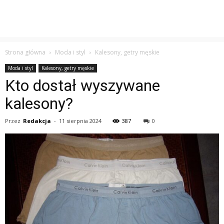
Strona główna
Moda i styl
Kalesony, getry męskie
Moda i styl
Kalesony, getry męskie
Kto dostał wyszywane
kalesony?
Przez
Redakcja
-
11 sierpnia 2024
387
0