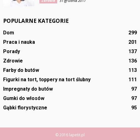
31 grudnia 2017
Zdrowie
POPULARNE KATEGORIE
Dom
299
Praca i nauka
201
Porady
137
Zdrowie
136
Farby do butów
113
Figurki na tort, toppery na tort ślubny
111
Impregnaty do butów
97
Gumki do włosów
97
Gąbki florystyczne
95
© 2016 lapetit.pl