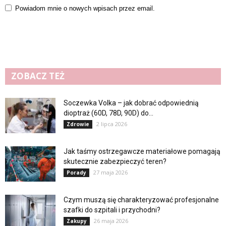
Powiadom mnie o nowych wpisach przez email.
ZOBACZ TEŻ
Soczewka Volka – jak dobrać odpowiednią
dioptraż (60D, 78D, 90D) do...
2 lipca 2026
Zdrowie
Jak taśmy ostrzegawcze materiałowe pomagają
skutecznie zabezpieczyć teren?
27 maja 2026
Porady
Czym muszą się charakteryzować profesjonalne
szafki do szpitali i przychodni?
26 maja 2026
Zakupy