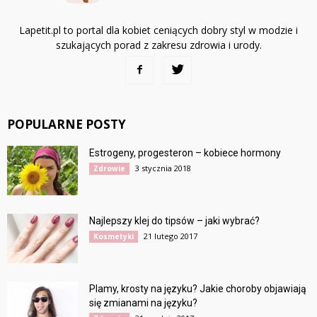
Lapetit.pl to portal dla kobiet ceniących dobry styl w modzie i
szukających porad z zakresu zdrowia i urody.
POPULARNE POSTY
Estrogeny, progesteron – kobiece hormony
3 stycznia 2018
Zdrowie
Najlepszy klej do tipsów – jaki wybrać?
21 lutego 2017
Kosmetyki
Plamy, krosty na języku? Jakie choroby objawiają
się zmianami na języku?