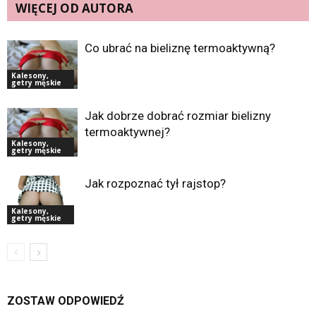
WIĘCEJ OD AUTORA
Co ubrać na bieliznę termoaktywną?
Kalesony,
getry męskie
Jak dobrze dobrać rozmiar bielizny
termoaktywnej?
Kalesony,
getry męskie
Jak rozpoznać tył rajstop?
Kalesony,
getry męskie
ZOSTAW ODPOWIEDŹ