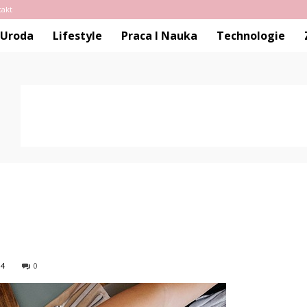
takt
Uroda
Lifestyle
Praca I Nauka
Technologie
84
0