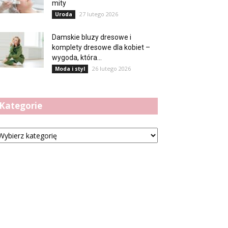
mity
27 lutego 2026
Uroda
Damskie bluzy dresowe i
komplety dresowe dla kobiet –
wygoda, która...
26 lutego 2026
Moda i styl
Kategorie
tegorie