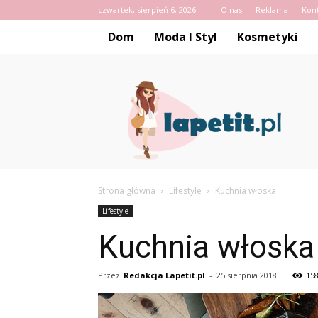
czwartek, sierpień 6, 2026
O nas
Reklama
Kon
Dom
Moda I Styl
Kosmetyki
Lapetit.pl
Strona główna
Lifestyle
Kuchnia włoska
Lifestyle
Kuchnia włoska
Przez
Redakcja Lapetit.pl
-
25 sierpnia 2018
15