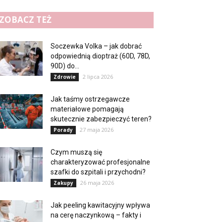
ZOBACZ TEŻ
Soczewka Volka – jak dobrać
odpowiednią dioptraż (60D, 78D,
90D) do...
2 lipca 2026
Zdrowie
Jak taśmy ostrzegawcze
materiałowe pomagają
skutecznie zabezpieczyć teren?
27 maja 2026
Porady
Czym muszą się
charakteryzować profesjonalne
szafki do szpitali i przychodni?
26 maja 2026
Zakupy
Jak peeling kawitacyjny wpływa
na cerę naczynkową – fakty i