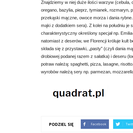
Znajdziemy w niej duże ilości warzyw (cebula, cz
oregano, bazylia, pieprz, tymianek, rozmaryn,
przekąski mączne, owoce morza i dania rybne. N
mąki z dodatkiem sera). Z kolei na południu je 
charakterystyczny określony specjał np. Emili
natomiast z deserów, we Florencji króluje kult
składa się z przystawki, „pasty” (czyli dania m
drobiowej podanej razem z sałatka) i deseru (lo
potraw należą: spaghetti, pizza, lasagne, risotto
wyrobów należą sery np. parmezan, mozzarella,
PODZIEL SIĘ
Facebook
Twit