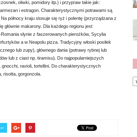
osnek, oliwki, pomidory itp.) i przypraw takie jak:
 parmezan i estragon. Charakterystycznymi potrawami są
a północy kraju stosuje się ryż i polentę (przyrządzana z
się głównie makarony. Dla każdego regionu jest
a-Romania słynie z faszerowanych pierożków, Sycylia
 befsztyków a w Neapolu pizza. Tradycyjny włoski posiłek
ącznego lub zupy), głównego dania (potrawy rybnej lub
dów lub z ciast np. tiramisu). Do najpopularniejszych
, gnocchi, ravioli, tortellini. Do charakterystycznych
 risotta, gorgonzola.
Ka
ter