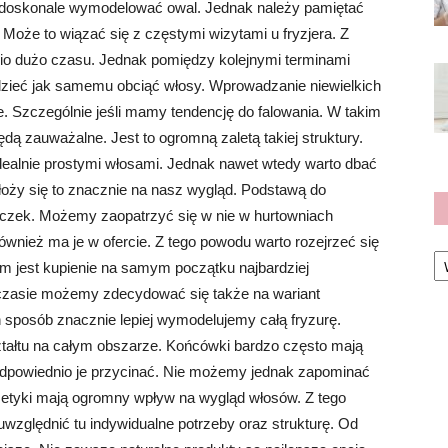
 doskonale wymodelować owal. Jednak należy pamiętać
Może to wiązać się z częstymi wizytami u fryzjera. Z
nio dużo czasu. Jednak pomiędzy kolejnymi terminami
dzieć jak samemu obciąć włosy. Wprowadzanie niewielkich
e. Szczególnie jeśli mamy tendencję do falowania. W takim
ą zauważalne. Jest to ogromną zaletą takiej struktury.
ealnie prostymi włosami. Jednak nawet wtedy warto dbać
ełoży się to znacznie na nasz wygląd. Podstawą do
życzek. Możemy zaopatrzyć się w nie w hurtowniach
ównież ma je w ofercie. Z tego powodu warto rozejrzeć się
Ka
m jest kupienie na samym początku najbardziej
czasie możemy zdecydować się także na wariant
 sposób znacznie lepiej wymodelujemy całą fryzurę.
tałtu na całym obszarze. Końcówki bardzo często mają
odpowiednio je przycinać. Nie możemy jednak zapominać
metyki mają ogromny wpływ na wygląd włosów. Z tego
zględnić tu indywidualne potrzeby oraz strukturę. Od