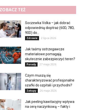
ZOBACZ TEŻ
Soczewka Volka – jak dobrać
odpowiednią dioptraż (60D, 78D,
90D) do...
2 lipca 2026
Zdrowie
Jak taśmy ostrzegawcze
materiałowe pomagają
skutecznie zabezpieczyć teren?
27 maja 2026
Porady
Czym muszą się
charakteryzować profesjonalne
szafki do szpitali i przychodni?
26 maja 2026
Zakupy
Jak peeling kawitacyjny wpływa
na cerę naczynkową – fakty i