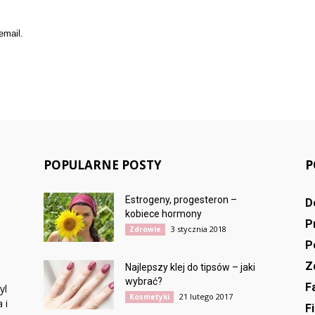
email.
POPULARNE POSTY
P
Estrogeny, progesteron –
D
kobiece hormony
P
3 stycznia 2018
Zdrowie
P
Z
Najlepszy klej do tipsów – jaki
wybrać?
F
yl
21 lutego 2017
Kosmetyki
 i
F