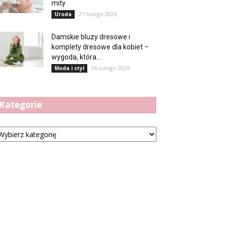
mity
27 lutego 2026
Uroda
Damskie bluzy dresowe i
komplety dresowe dla kobiet –
wygoda, która...
26 lutego 2026
Moda i styl
Kategorie
tegorie