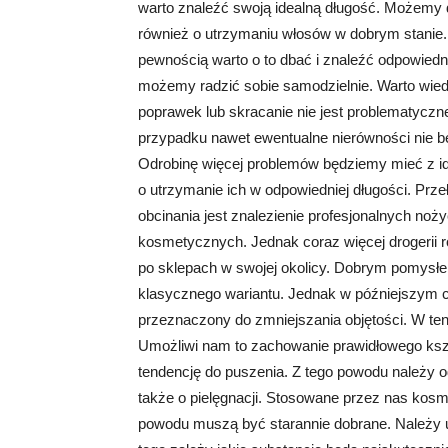
warto znaleźć swoją idealną długość. Możemy
również o utrzymaniu włosów w dobrym stanie. 
pewnością warto o to dbać i znaleźć odpowied
możemy radzić sobie samodzielnie. Warto wie
poprawek lub skracanie nie jest problematyczn
przypadku nawet ewentualne nierówności nie będ
Odrobinę więcej problemów będziemy mieć z id
o utrzymanie ich w odpowiedniej długości. Prz
obcinania jest znalezienie profesjonalnych no
kosmetycznych. Jednak coraz więcej drogerii r
po sklepach w swojej okolicy. Dobrym pomysłe
klasycznego wariantu. Jednak w późniejszym 
przeznaczony do zmniejszania objętości. W ten
Umożliwi nam to zachowanie prawidłowego ksz
tendencję do puszenia. Z tego powodu należy 
także o pielęgnacji. Stosowane przez nas kos
powodu muszą być starannie dobrane. Należy uw