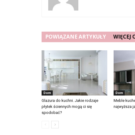
POWIĄZANE ARTYKUŁY
WIĘCEJ
Dom
Dom
Glazura do kuchni. Jakie rodzaje
Meble kuch
płytek ściennych mogą ci się
najwyższa j
spodobać?