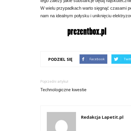
tego zależy jakie substancje będą najskuteczni
W wielu przypadkach warto sięgnąć czasami po 
nam na idealnym połysku i uniknięciu elektryz
PODZIEL SIĘ
Facebook
Twit
Poprzedni artykuł
Technologiczne kwestie
Redakcja Lapetit.pl