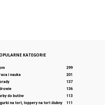
OPULARNE KATEGORIE
om
299
raca i nauka
201
orady
137
drowie
136
arby do butów
113
igurki na tort, toppery na tort ślubny
111