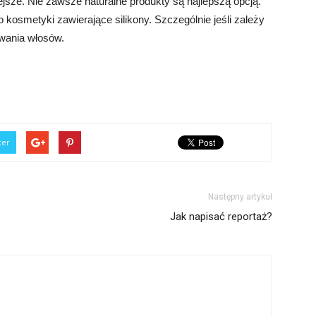
ejsze. Nie zawsze naturalne produkty są najlepszą opcją.
kosmetyki zawierające silikony. Szczególnie jeśli zależy
owania włosów.
ter
Następny artykuł
Jak napisać reportaż?