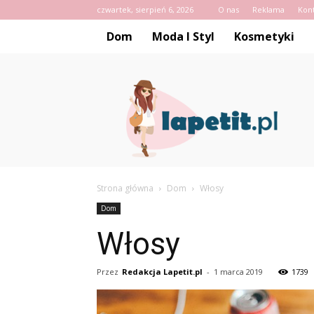
czwartek, sierpień 6, 2026
O nas
Reklama
Kon
Dom
Moda I Styl
Kosmetyki
Lapetit.pl
Strona główna
Dom
Włosy
Dom
Włosy
Przez
Redakcja Lapetit.pl
-
1 marca 2019
1739