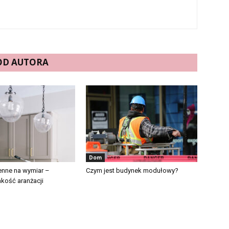
 OD AUTORA
Dom
enne na wymiar –
Czym jest budynek modułowy?
akość aranżacji