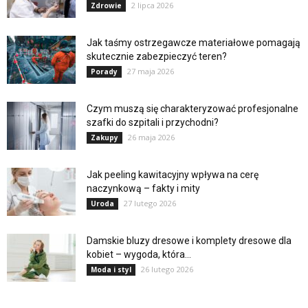
2 lipca 2026
Zdrowie
Jak taśmy ostrzegawcze materiałowe pomagają
skutecznie zabezpieczyć teren?
27 maja 2026
Porady
Czym muszą się charakteryzować profesjonalne
szafki do szpitali i przychodni?
26 maja 2026
Zakupy
Jak peeling kawitacyjny wpływa na cerę
naczynkową – fakty i mity
27 lutego 2026
Uroda
Damskie bluzy dresowe i komplety dresowe dla
kobiet – wygoda, która...
26 lutego 2026
Moda i styl