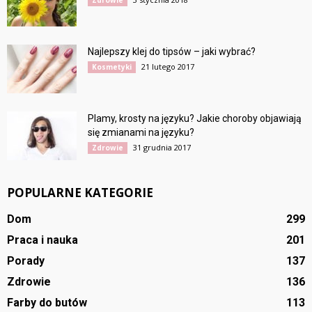
Zdrowie
Najlepszy klej do tipsów – jaki wybrać?
21 lutego 2017
Kosmetyki
Plamy, krosty na języku? Jakie choroby objawiają
się zmianami na języku?
31 grudnia 2017
Zdrowie
POPULARNE KATEGORIE
Dom
299
Praca i nauka
201
Porady
137
Zdrowie
136
Farby do butów
113