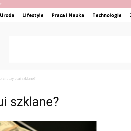
t
Uroda
Lifestyle
Praca I Nauka
Technologie
o znaczy etui szklane?
ui szklane?