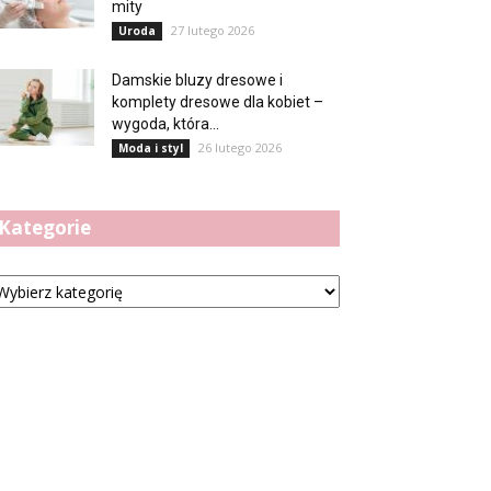
mity
27 lutego 2026
Uroda
Damskie bluzy dresowe i
komplety dresowe dla kobiet –
wygoda, która...
26 lutego 2026
Moda i styl
Kategorie
tegorie