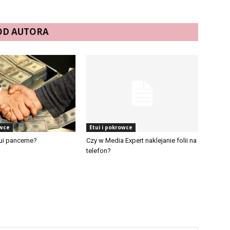
 OD AUTORA
owce
Etui i pokrowce
tui pancerne?
Czy w Media Expert naklejanie folii na
telefon?