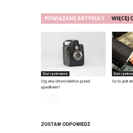
POWIĄZANE ARTYKUŁY
WIĘCEJ
Etui i pokrowce
Etui i pokr
Czy etui chroni telefon przed
Co to jest e
upadkiem?
ZOSTAW ODPOWIEDŹ