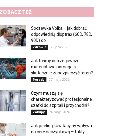
ZOBACZ TEŻ
Soczewka Volka – jak dobrać
odpowiednią dioptraż (60D, 78D,
90D) do...
2 lipca 2026
Zdrowie
Jak taśmy ostrzegawcze
materiałowe pomagają
skutecznie zabezpieczyć teren?
27 maja 2026
Porady
Czym muszą się
charakteryzować profesjonalne
szafki do szpitali i przychodni?
26 maja 2026
Zakupy
Jak peeling kawitacyjny wpływa
na cerę naczynkową – fakty i