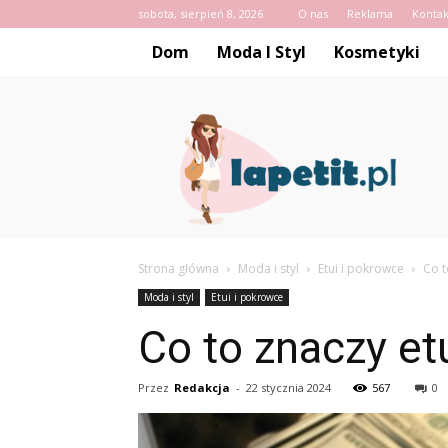
sobota, sierpień 8, 2026
O nas
Reklama
Kontak
Dom
Moda I Styl
Kosmetyki
Lapetit.pl
Strona główna
Moda i styl
Etui i pokrowce
Co t
Moda i styl
Etui i pokrowce
Co to znaczy et
Przez
Redakcja
-
22 stycznia 2024
567
0