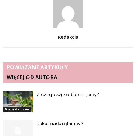
Redakcja
POWIĄZANE ARTYKUŁY
WIĘCEJ OD AUTORA
Z czego są zrobione glany?
Glany damskie
Jaka marka glanów?