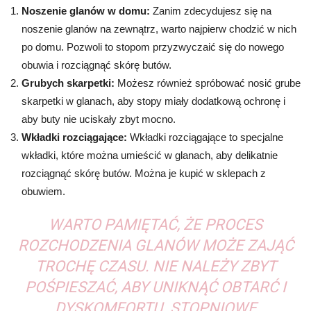
Noszenie glanów w domu:
Zanim zdecydujesz się na
noszenie glanów na zewnątrz, warto najpierw chodzić w nich
po domu. Pozwoli to stopom przyzwyczaić się do nowego
obuwia i rozciągnąć skórę butów.
Grubych skarpetki:
Możesz również spróbować nosić grube
skarpetki w glanach, aby stopy miały dodatkową ochronę i
aby buty nie uciskały zbyt mocno.
Wkładki rozciągające:
Wkładki rozciągające to specjalne
wkładki, które można umieścić w glanach, aby delikatnie
rozciągnąć skórę butów. Można je kupić w sklepach z
obuwiem.
WARTO PAMIĘTAĆ, ŻE PROCES
ROZCHODZENIA GLANÓW MOŻE ZAJĄĆ
TROCHĘ CZASU. NIE NALEŻY ZBYT
POŚPIESZAĆ, ABY UNIKNĄĆ OBTARĆ I
DYSKOMFORTU. STOPNIOWE