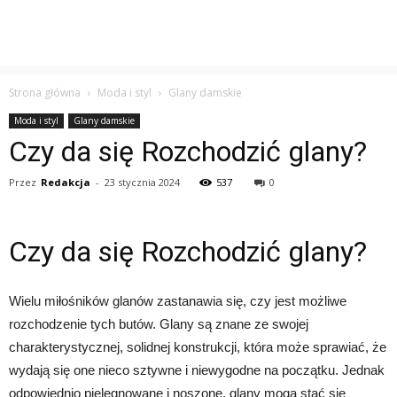
Strona główna
Moda i styl
Glany damskie
Moda i styl
Glany damskie
Czy da się Rozchodzić glany?
Przez
Redakcja
-
23 stycznia 2024
537
0
Czy da się Rozchodzić glany?
Wielu miłośników glanów zastanawia się, czy jest możliwe
rozchodzenie tych butów. Glany są znane ze swojej
charakterystycznej, solidnej konstrukcji, która może sprawiać, że
wydają się one nieco sztywne i niewygodne na początku. Jednak
odpowiednio pielęgnowane i noszone, glany mogą stać się