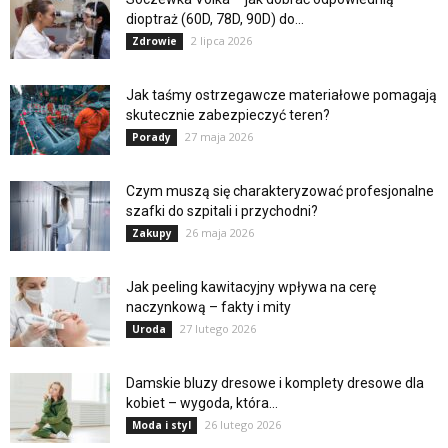
dioptraż (60D, 78D, 90D) do...
2 lipca 2026
Zdrowie
Jak taśmy ostrzegawcze materiałowe pomagają
skutecznie zabezpieczyć teren?
27 maja 2026
Porady
Czym muszą się charakteryzować profesjonalne
szafki do szpitali i przychodni?
26 maja 2026
Zakupy
Jak peeling kawitacyjny wpływa na cerę
naczynkową – fakty i mity
27 lutego 2026
Uroda
Damskie bluzy dresowe i komplety dresowe dla
kobiet – wygoda, która...
26 lutego 2026
Moda i styl