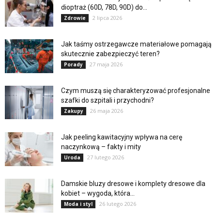
dioptraż (60D, 78D, 90D) do...
2 lipca 2026
Zdrowie
Jak taśmy ostrzegawcze materiałowe pomagają
skutecznie zabezpieczyć teren?
27 maja 2026
Porady
Czym muszą się charakteryzować profesjonalne
szafki do szpitali i przychodni?
26 maja 2026
Zakupy
Jak peeling kawitacyjny wpływa na cerę
naczynkową – fakty i mity
27 lutego 2026
Uroda
Damskie bluzy dresowe i komplety dresowe dla
kobiet – wygoda, która...
26 lutego 2026
Moda i styl