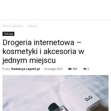
Strona główna
Zakupy
Zakupy
Drogeria internetowa –
kosmetyki i akcesoria w
jednym miejscu
Przez
Redakcja Lapetit.pl
-
16 lutego 2021
993
0