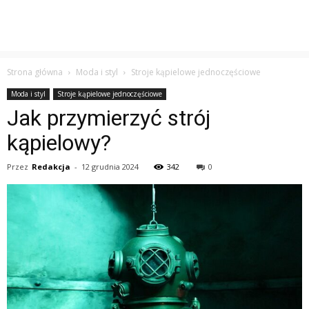
Strona główna
Moda i styl
Stroje kąpielowe jednoczęściowe
Moda i styl
Stroje kąpielowe jednoczęściowe
Jak przymierzyć strój
kąpielowy?
Przez
Redakcja
-
12 grudnia 2024
342
0