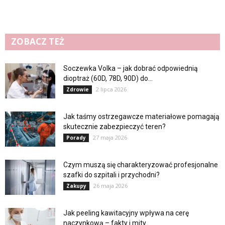
ZOBACZ TEŻ
Soczewka Volka – jak dobrać odpowiednią
dioptraż (60D, 78D, 90D) do...
2 lipca 2026
Zdrowie
Jak taśmy ostrzegawcze materiałowe pomagają
skutecznie zabezpieczyć teren?
27 maja 2026
Porady
Czym muszą się charakteryzować profesjonalne
szafki do szpitali i przychodni?
26 maja 2026
Zakupy
Jak peeling kawitacyjny wpływa na cerę
naczynkową – fakty i mity