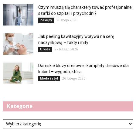
Czym muszą się charakteryzować profesjonalne
szafki do szpitali i przychodni?
26 maja 2026
Zakupy
Jak peeling kawitacyjny wpływa na cerę
naczynkową – fakty i mity
27 lutego 2026
Uroda
Damskie bluzy dresowe i komplety dresowe dla
kobiet – wygoda, która...
26 lutego 2026
Moda i styl
Kategorie
Kategorie