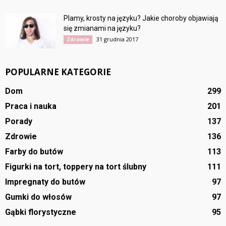
Plamy, krosty na języku? Jakie choroby objawiają
się zmianami na języku?
31 grudnia 2017
Zdrowie
POPULARNE KATEGORIE
Dom
299
Praca i nauka
201
Porady
137
Zdrowie
136
Farby do butów
113
Figurki na tort, toppery na tort ślubny
111
Impregnaty do butów
97
Gumki do włosów
97
Gąbki florystyczne
95