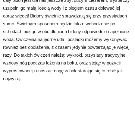
cały bidon jest dla nas jeszcze zbyt dużym ciężarem, wystarczy
uzupełni go małą ilością wody i z biegiem czasu dolewać jej
coraz więcej! Bidony świetnie sprawdzają się przy przysiadach
sumo. Świetnym sposobem będzie także wchodzenie po
schodach niosąc w obu dłoniach bidony odpowiednio napełnione
wodą. Ćwiczenia na jędrne uda i pośladki możemy wykonywać
również bez obciążenia, z czasem jedynie powtarzając je więcej
razy. Do takich ćwiczeń należą: wykroki, przysiady tradycyjne,
wznosy nóg podczas leżenia na boku, oraz stojąc w pozycji
wyprostowanej i unosząc nogę w bok starając się to robić jak
najwyżej.