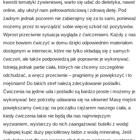
kwestii tematyki żywieniowej, warto się udać do dietetyka, nawet
online, aby ułożył nam pełnowartościową i zdrową dietę. Pod
żadnym jednak pozorem nie zabierajmy się za to sami, ponieważ
możemy przez to wyrządzić sobie więcej szkód niż pozytywów.
Wprost przeciwnie sytuacja wygląda z ćwiczeniami. Każdy z nas
może bowiem ćwiczyć w domu dzięki odpowiednim materiałom
dostępnym w internecie, które nie tylko składają się z samych
ćwiczeń, ale także podpowiedzą jak poprawnie je wykonywać.
Istnieją jednak partie ciała, których nie chcemy szczególnie
odchudzać, a wręcz przeciwnie – pragniemy je powiększyć i to
mięśniami! Do takich stref należą zdecydowanie pośladki.
Ćwiczenia na jędrne uda i pośladki są bardzo proste i możemy je
wykonywać bez potrzeby udawania się na siłownie! Masę mięśni
powiększamy ćwicząc na początku ciężarem naszego ciała, a
kiedy ćwiczenia takie nie będą dla nas najmniejszym
wyzwaniem, wystarczy do nich zaangażować butelki z wodą!
Najlepiej kupić duży pięciolitrowy bidon z wodą mineralną. Jeśli