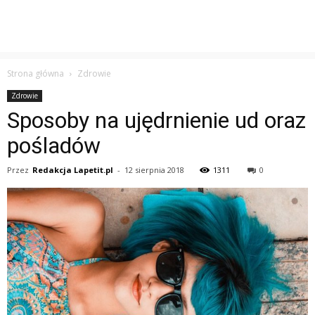
Strona główna
Zdrowie
Zdrowie
Sposoby na ujędrnienie ud oraz
pośladów
Przez
Redakcja Lapetit.pl
-
12 sierpnia 2018
1311
0