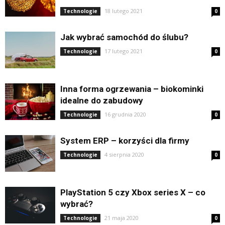
18 lutego 2021
Technologie
0
Jak wybrać samochód do ślubu?
17 lutego 2021
Technologie
0
Inna forma ogrzewania – biokominki
idealne do zabudowy
16 grudnia 2020
Technologie
0
System ERP – korzyści dla firmy
4 sierpnia 2020
Technologie
0
PlayStation 5 czy Xbox series X – co
wybrać?
21 maja 2020
Technologie
0