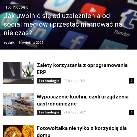
TECHNOLOGIE
Jak uwolnić się od uzależnienia od
social mediów i przestać marnować na
nie czas?
rodak
-
8 kwietnia 2021
Zalety korzystania z oprogramowania
ERP
22 lutego 2021
Technologie
0
Wyposażenie kuchni, czyli urządzenia
gastronomiczne
21 lutego 2021
Technologie
0
Fotowoltaika nie tylko z korzyścią dla
domu