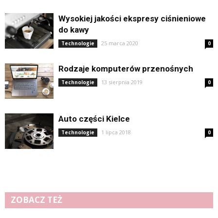
Wysokiej jakości ekspresy ciśnieniowe
do kawy
25 marca 2020
Technologie
0
Rodzaje komputerów przenośnych
13 sierpnia 2019
Technologie
0
Auto części Kielce
1 lipca 2018
Technologie
0
ZOBACZ TEŻ