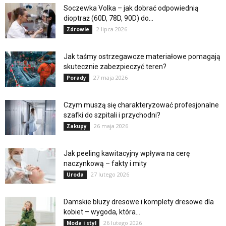
Soczewka Volka – jak dobrać odpowiednią
dioptraż (60D, 78D, 90D) do...
2 lipca 2026
Zdrowie
Jak taśmy ostrzegawcze materiałowe pomagają
skutecznie zabezpieczyć teren?
27 maja 2026
Porady
Czym muszą się charakteryzować profesjonalne
szafki do szpitali i przychodni?
26 maja 2026
Zakupy
Jak peeling kawitacyjny wpływa na cerę
naczynkową – fakty i mity
27 lutego 2026
Uroda
Damskie bluzy dresowe i komplety dresowe dla
kobiet – wygoda, która...
26 lutego 2026
Moda i styl